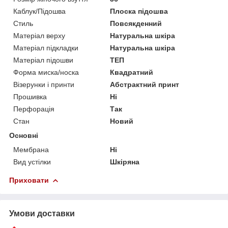
Каблук/Підошва
Плоска підошва
Стиль
Повсякденний
Матеріал верху
Натуральна шкіра
Матеріал підкладки
Натуральна шкіра
Матеріал підошви
ТЕП
Форма миска/носка
Квадратний
Візерунки і принти
Абстрактний принт
Прошивка
Ні
Перфорація
Так
Стан
Новий
Основні
Мембрана
Ні
Вид устілки
Шкіряна
Приховати
Умови доставки