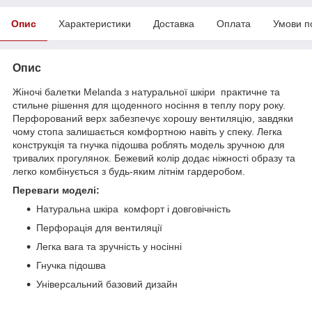
Опис
Характеристики
Доставка
Оплата
Умови п
Опис
Жіночі балетки Melanda з натуральної шкіри практичне та
стильне рішення для щоденного носіння в теплу пору року.
Перфорований верх забезпечує хорошу вентиляцію, завдяки
чому стопа залишається комфортною навіть у спеку. Легка
конструкція та гнучка підошва роблять модель зручною для
тривалих прогулянок. Бежевий колір додає ніжності образу та
легко комбінується з будь-яким літнім гардеробом.
Переваги моделі:
Натуральна шкіра комфорт і довговічність
Перфорація для вентиляції
Легка вага та зручність у носінні
Гнучка підошва
Універсальний базовий дизайн