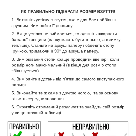
ЯК ПРАВИЛЬНО ПІДІБРАТИ РОЗМІР ВЗУТТЯ!
Витягніть устілку із взуття, яке є для Вас найбільш
зручним. Виміряйте її довжину.
Якщо устілка не виймається, то одягніть шкарпети
бажаної товщини (влітку мають бути тоньше, а в зимку -
тепліше). Станьте на аркуш паперу і обведіть стопу
ручкою, тримаючи її 90° до аркуша паперу.
Вимірювання стопи краще проводити ввечері, коли
розмір ноги максимальний (в кінця дня розмір стопи
збільшується).
Виміряйте відстань від п'ятки до самого виступаючого
пальця.
Виконайте те ж саме з другою ногою, та за основу
візьміть середнє значення.
Округліть отриманий результат та знайдіть свій розмір
у вище вказаній табличці.