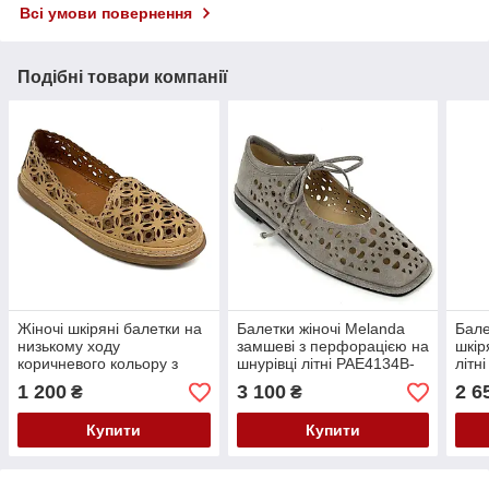
Всі умови повернення
Подібні товари компанії
Жіночі шкіряні балетки на
Балетки жіночі Melanda
Бале
низькому ходу
замшеві з перфорацією на
шкір
коричневого кольору з
шнурівці літні PAE4134B-
літн
перфорацією Anna Lucci
73537-1 36 Бежевий
Білі
1 200
3 100
2 6
₴
₴
042-Re86-281 розмір 36
Купити
Купити