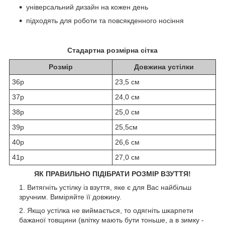
універсальний дизайн на кожен день
підходять для роботи та повсякденного носіння
Стадартна розмірна сітка
Розмір
Довжина устілки
36р
23,5 см
37р
24,0 см
38р
25,0 см
39р
25,5см
40р
26,6 см
41р
27,0 см
ЯК ПРАВИЛЬНО ПІДІБРАТИ РОЗМІР ВЗУТТЯ!
Витягніть устілку із взуття, яке є для Вас найбільш
зручним. Виміряйте її довжину.
Якщо устілка не виймається, то одягніть шкарпети
бажаної товщини (влітку мають бути тоньше, а в зимку -