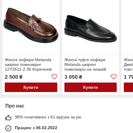
Жіночі лофери Melanda
Жіночі туфлі лофери
Жіно
шкіряні повномірні
Melanda шкіряні
Джей
12Y2611-2 36 Коричневі
повномірні на низькій
товс
підошві P9239-R870-1 36
1413
2 500
3 050
1 7
₴
₴
Чорні
36
Купити
Купити
Про нас
98% позитивних з 61 відгука за рік
Працює з 06.02.2022