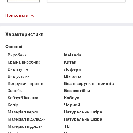
Приховати
Характеристики
Основні
Виробник
Melanda
Країна виробник
Китай
Вид взуття
Лофери
Вид устілки
Шкіряна
Візерунки і принти
Без візерунків і принтів
Застібка
Без застібки
Каблук/Підошва
Каблук
Колір
Чорний
Матеріал верху
Натуральна шкіра
Матеріал підкладки
Натуральна шкіра
Матеріал підошви
ТЕП