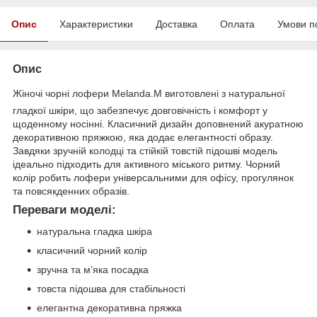
Опис
Характеристики
Доставка
Оплата
Умови п
Опис
Жіночі чорні лофери Melanda.M виготовлені з натуральної
гладкої шкіри, що забезпечує довговічність і комфорт у
щоденному носінні. Класичний дизайн доповнений акуратною
декоративною пряжкою, яка додає елегантності образу.
Завдяки зручній колодці та стійкій товстій підошві модель
ідеально підходить для активного міського ритму. Чорний
колір робить лофери універсальними для офісу, прогулянок
та повсякденних образів.
Переваги моделі:
натуральна гладка шкіра
класичний чорний колір
зручна та м’яка посадка
товста підошва для стабільності
елегантна декоративна пряжка