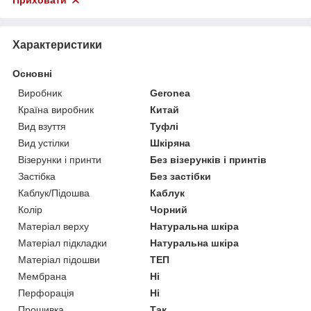
Приховати
Характеристики
Основні
Виробник
Geronea
Країна виробник
Китай
Вид взуття
Туфлі
Вид устілки
Шкіряна
Візерунки і принти
Без візерунків і принтів
Застібка
Без застібки
Каблук/Підошва
Каблук
Колір
Чорний
Матеріал верху
Натуральна шкіра
Матеріал підкладки
Натуральна шкіра
Матеріал підошви
ТЕП
Мембрана
Ні
Перфорація
Ні
Прошивка
Так