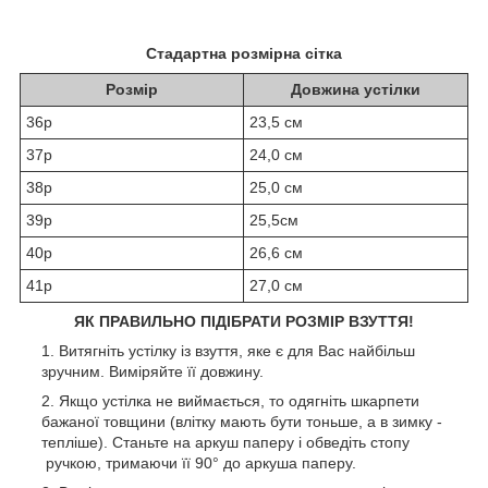
Стадартна розмірна сітка
Розмір
Довжина устілки
36р
23,5 см
37р
24,0 см
38р
25,0 см
39р
25,5см
40р
26,6 см
41р
27,0 см
ЯК ПРАВИЛЬНО ПІДІБРАТИ РОЗМІР ВЗУТТЯ!
Витягніть устілку із взуття, яке є для Вас найбільш
зручним. Виміряйте її довжину.
Якщо устілка не виймається, то одягніть шкарпети
бажаної товщини (влітку мають бути тоньше, а в зимку -
тепліше). Станьте на аркуш паперу і обведіть стопу
ручкою, тримаючи її 90° до аркуша паперу.