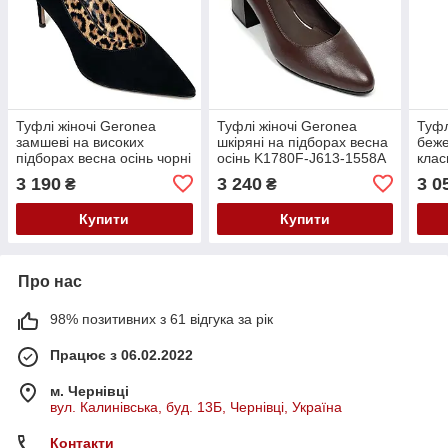
Туфлі жіночі Geronea
Туфлі жіночі Geronea
Туфл
замшеві на високих
шкіряні на підборах весна
беже
підборах весна осінь чорні
осінь K1780F-J613-1558A
клас
K698-73A-R019X7 36
розмір 36 Коричневі
K122
3 190
3 240
3 0
₴
₴
Чорні
36
Купити
Купити
Про нас
98% позитивних з 61 відгука за рік
Працює з 06.02.2022
м. Чернівці
вул. Калинівська, буд. 13Б, Чернівці, Україна
Контакти