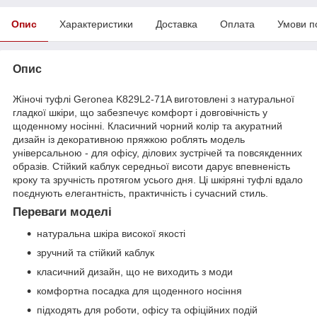
Опис
Характеристики
Доставка
Оплата
Умови п
Опис
Жіночі туфлі Geronea K829L2-71A виготовлені з натуральної
гладкої шкіри, що забезпечує комфорт і довговічність у
щоденному носінні. Класичний чорний колір та акуратний
дизайн із декоративною пряжкою роблять модель
універсальною - для офісу, ділових зустрічей та повсякденних
образів. Стійкий каблук середньої висоти дарує впевненість
кроку та зручність протягом усього дня. Ці шкіряні туфлі вдало
поєднують елегантність, практичність і сучасний стиль.
Переваги моделі
натуральна шкіра високої якості
зручний та стійкий каблук
класичний дизайн, що не виходить з моди
комфортна посадка для щоденного носіння
підходять для роботи, офісу та офіційних подій