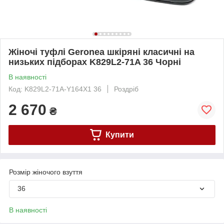
Жіночі туфлі Geronea шкіряні класичні на
низьких підборах K829L2-71A 36 Чорні
В наявності
Код: K829L2-71A-Y164X1 36
Роздріб
2 670
₴
Купити
Розмір жіночого взуття
36
В наявності