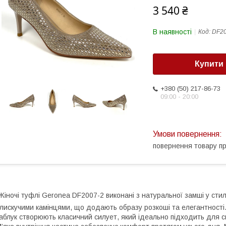
3 540 ₴
В наявності
Код:
DF20
Купити
+380 (50) 217-86-73
09:00 - 20:00
повернення товару п
іночі туфлі Geronea DF2007-2 виконані з натуральної замші у сти
лискучими камінцями, що додають образу розкоші та елегантності.
аблук створюють класичний силует, який ідеально підходить для св