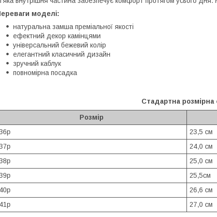
’яка внутрішня частина забезпечує комфорт протягом усього дня. М
Переваги моделі:
натуральна замша преміальної якості
ефектний декор камінцями
універсальний бежевий колір
елегантний класичний дизайн
зручний каблук
повномірна посадка
Стадартна розмірна 
Розмір
36р
23,5 см
37р
24,0 см
38р
25,0 см
39р
25,5см
40р
26,6 см
41р
27,0 см