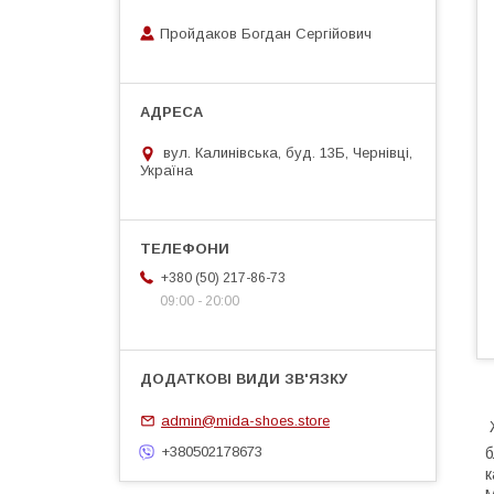
Пройдаков Богдан Сергійович
вул. Калинівська, буд. 13Б, Чернівці,
Україна
+380 (50) 217-86-73
09:00 - 20:00
admin@mida-shoes.store
Ж
+380502178673
б
к