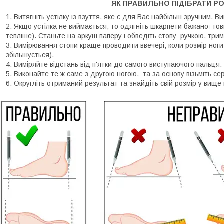
ЯК ПРАВИЛЬНО ПІДІБРАТИ РО
Витягніть устілку із взуття, яке є для Вас найбільш зручним. В
Якщо устілка не виймається, то одягніть шкарпети бажаної тов
тепліше). Станьте на аркуш паперу і обведіть стопу ручкою, трим
Вимірювання стопи краще проводити ввечері, коли розмір ноги
збільшується).
Виміряйте відстань від п'ятки до самого виступаючого пальця.
Виконайте те ж саме з другою ногою, та за основу візьміть се
Округліть отриманий результат та знайдіть свій розмір у вище 