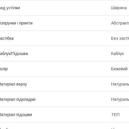
ид устілки
Шкіряна
ізерунки і принти
Абстракт
астібка
Без засті
аблук/Підошва
Каблук
олір
Бежевий
атеріал верху
Натурал
атеріал підкладки
Натураль
атеріал підошви
ТЕП