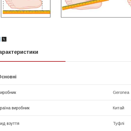
арактеристики
Основні
иробник
Geronea
раїна виробник
Китай
ид взуття
Туфлі