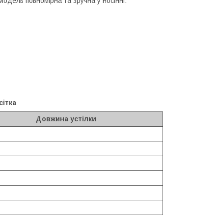
одель повномірна та зручна у носінні.
сітка
Довжина устілки