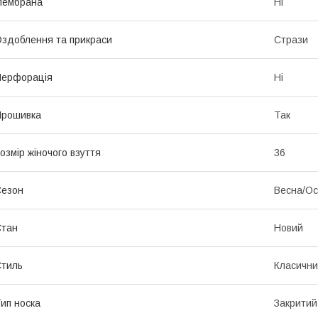
Мембрана
Ні
здоблення та прикраси
Стрази
Перфорація
Ні
Прошивка
Так
озмір жіночого взуття
36
Сезон
Весна/Ос
Стан
Новий
тиль
Класичн
ип носка
Закритий