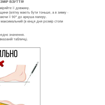
ЗМІР ВЗУТТЯ!
иміряйте її довжину.
щини (влітку мають бути тоньше, а в зимку -
аючи її 90° до аркуша паперу.
 максимальний (в кінця дня розмір стопи
реднє значення.
вказаній табличці.