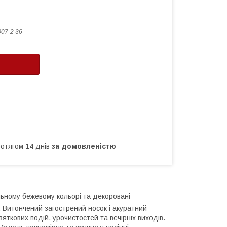
07-2 36
ротягом 14 днів
за домовленістю
льному бежевому кольорі та декоровані
 Витончений загострений носок і акуратний
яткових подій, урочистостей та вечірніх виходів.