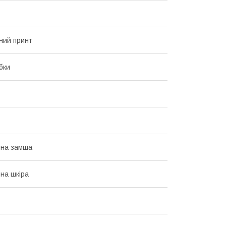
ний принт
бки
ьна замша
на шкіра