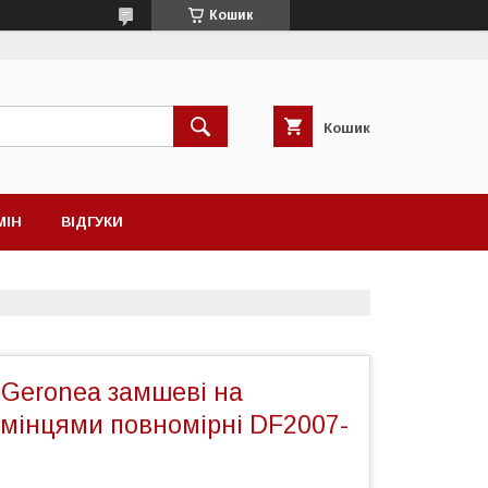
Кошик
Кошик
МІН
ВІДГУКИ
 Geronea замшеві на
амінцями повномірні DF2007-