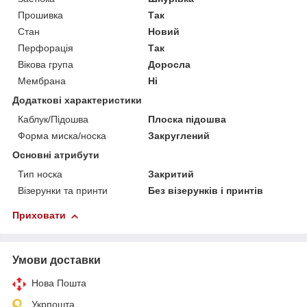
Прошивка
Так
Стан
Новий
Перфорація
Так
Вікова група
Доросла
Мембрана
Ні
Додаткові характеристики
Каблук/Підошва
Плоска підошва
Форма миска/носка
Закруглений
Основні атрибути
Тип носка
Закритий
Візерунки та принти
Без візерунків і принтів
Приховати
Умови доставки
Нова Пошта
Укрпошта