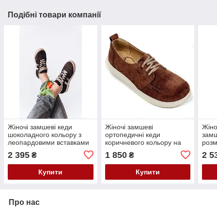
Подібні товари компанії
Жіночі замшеві кеди
Жіночі замшеві
Жіно
шоколадного кольору з
ортопедичні кеди
замш
леопардовими вставками
коричневого кольору на
розм
на шнурівці Frivoli F825-
шнурівці 3118 мол/шок
Кори
2 395
1 850
2 5
₴
₴
83-55Т розмір 36
розмір 36
Купити
Купити
Про нас