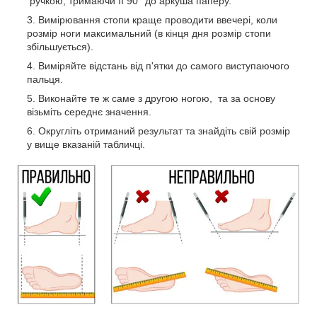
ручкою, тримаючи її 90° до аркуша паперу.
Вимірювання стопи краще проводити ввечері, коли
розмір ноги максимальний (в кінця дня розмір стопи
збільшується).
Виміряйте відстань від п'ятки до самого виступаючого
пальця.
Виконайте те ж саме з другою ногою, та за основу
візьміть середнє значення.
Округліть отриманий результат та знайдіть свій розмір
у вище вказаній табличці.