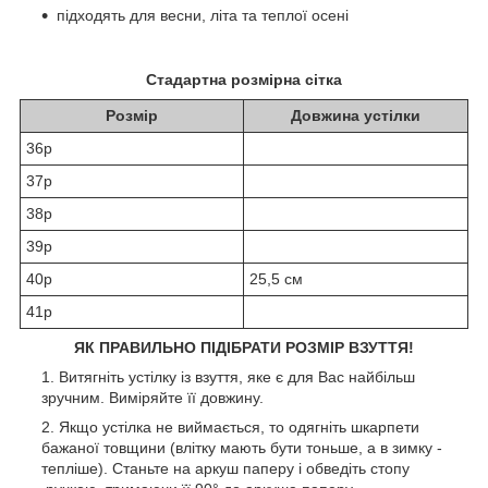
підходять для весни, літа та теплої осені
Стадартна розмірна сітка
Розмір
Довжина устілки
36р
37р
38р
39р
40р
25,5 см
41р
ЯК ПРАВИЛЬНО ПІДІБРАТИ РОЗМІР ВЗУТТЯ!
Витягніть устілку із взуття, яке є для Вас найбільш
зручним. Виміряйте її довжину.
Якщо устілка не виймається, то одягніть шкарпети
бажаної товщини (влітку мають бути тоньше, а в зимку -
тепліше). Станьте на аркуш паперу і обведіть стопу