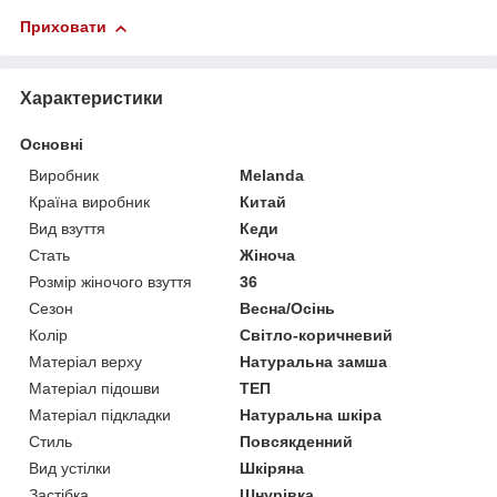
Приховати
Характеристики
Основні
Виробник
Melanda
Країна виробник
Китай
Вид взуття
Кеди
Стать
Жіноча
Розмір жіночого взуття
36
Сезон
Весна/Осінь
Колір
Світло-коричневий
Матеріал верху
Натуральна замша
Матеріал підошви
ТЕП
Матеріал підкладки
Натуральна шкіра
Стиль
Повсякденний
Вид устілки
Шкіряна
Застібка
Шнурівка