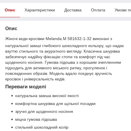
Опис
Характеристики
Доставка
Оплата
Умови п
Опис
Жіночі кеди-кросівки Melanda.M 581632-1-32 виконані з
натуральної замші глибокого шоколадного кольору, що надає
взуттю стильного та акуратного вигляду. Класична шнурівка
забезпечує надійну фіксацію стопи та комфорт під час
щоденного носіння. Гумова підошва з хорошим зчепленням
підходить для активного міського ритму, прогулянок і
повсякденних образів. Модель вдало поєднує зручність
кросівок і універсальність кедів.
Переваги моделі
натуральна замша високої якості
комфортна шнурівка для щільної посадки
зручні для щоденного носіння
міцна гумова підошва
стильний шоколадний колір