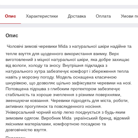
Опис
Характеристики
Доставка
Оплата
Умови п
Опис
Чоловічі зимові черевики Mida з натуральної шкіри надійне та
тепле взуття для щоденного використання взимку. Верх
виготовлений з міцної натуральної шкіри, яка добре захищає
від вологи, холоду та зносу. Внутрішня підкладка з
натурального хутра забезпечує комфорт і збереження тепла
навіть у морозну погоду. Модель оснащена класичною
шнурівкою, що дозволяє щільно зафіксувати черевики на нозі.
Потовщена підошва з глибоким протектором забезпечує
стабільність та хороше зчеплення з різними поверхнями,
зменшуючи ковзання. Черевики підходять для міста, роботи,
активних прогулянок та повсякденного носіння.
Універсальний чорний колір легко поєднується з будь-яким
зимовим одягом. Виробник Mida український бренд, відомий
якісними матеріалами, комфортною посадкою та
довговічністю взуття.
Переваги: