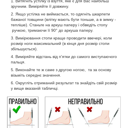
Витягніть устілку із взуття, яке є для Вас найбільш
зручним. Виміряйте її довжину.
Якщо устілка не виймається, то одягніть шкарпети
бажаної товщини (влітку мають бути тоньше, а в зимку -
тепліше). Станьте на аркуш паперу і обведіть стопу
ручкою, тримаючи її 90° до аркуша паперу.
Вимірювання стопи краще проводити ввечері, коли
розмір ноги максимальний (в кінця дня розмір стопи
збільшується).
Виміряйте відстань від п'ятки до самого виступаючого
пальця.
Виконайте те ж саме з другою ногою, та за основу
візьміть середнє значення.
Округліть отриманий результат та знайдіть свій розмір
у вище вказаній табличці.