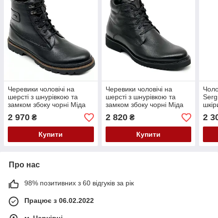
Черевики чоловічі на
Черевики чоловічі на
Чоло
шерсті з шнурівкою та
шерсті з шнурівкою та
Sergi
замком збоку чорні Міда
замком збоку чорні Міда
шкір
140492(1ш) розмір 40
140130(1ш) розмір 40
шнур
2 970
2 820
2 3
₴
₴
Купити
Купити
Про нас
98% позитивних з 60 відгуків за рік
Працює з 06.02.2022