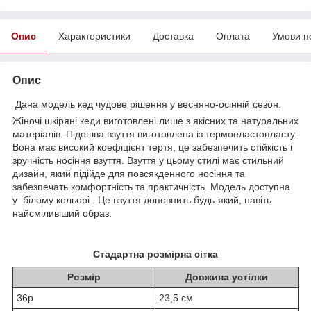
Опис
Характеристики
Доставка
Оплата
Умови п
Опис
Дана модель кед чудове рішення у весняно-осінній сезон.
Жіночі шкіряні кеди виготовлені лише з якісних та натуральних
матеріалів. Підошва взуття виготовлена із термоеластопласту.
Вона має високий коефіцієнт тертя, це забезпечить стійкість і
зручність носіння взуття. Взуття у цьому стилі має стильний
дизайн, який підійде для повсякденного носіння та
забезпечать комфортність та практичність. Модель доступна
у білому кольорі . Це взуття доповнить будь-який, навіть
найсміливіший образ.
Стадартна розмірна сітка
Розмір
Довжина устілки
36р
23,5 см