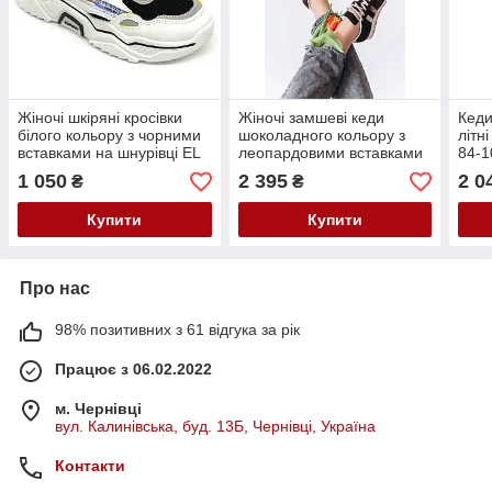
Жіночі шкіряні кросівки
Жіночі замшеві кеди
Кеди
білого кольору з чорними
шоколадного кольору з
літн
вставками на шнурівці EL
леопардовими вставками
84-1
PASSO KY19AW-5 розмір
на шнурівці Frivoli F825-
Білі
1 050
2 395
2 0
₴
₴
36
83-55Т розмір 36
Купити
Купити
Про нас
98% позитивних з 61 відгука за рік
Працює з 06.02.2022
м. Чернівці
вул. Калинівська, буд. 13Б, Чернівці, Україна
Контакти