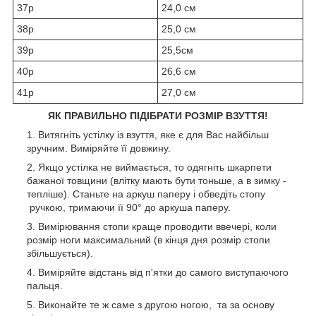
37р
24,0 см
38р
25,0 см
39р
25,5см
40р
26,6 см
41р
27,0 см
ЯК ПРАВИЛЬНО ПІДІБРАТИ РОЗМІР ВЗУТТЯ!
Витягніть устілку із взуття, яке є для Вас найбільш
зручним. Виміряйте її довжину.
Якщо устілка не виймається, то одягніть шкарпети
бажаної товщини (влітку мають бути тоньше, а в зимку -
тепліше). Станьте на аркуш паперу і обведіть стопу
ручкою, тримаючи її 90° до аркуша паперу.
Вимірювання стопи краще проводити ввечері, коли
розмір ноги максимальний (в кінця дня розмір стопи
збільшується).
Виміряйте відстань від п'ятки до самого виступаючого
пальця.
Виконайте те ж саме з другою ногою, та за основу