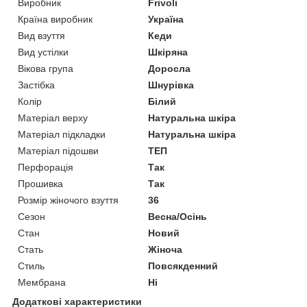
Виробник
Frivoli
Країна виробник
Україна
Вид взуття
Кеди
Вид устілки
Шкіряна
Вікова група
Доросла
Застібка
Шнурівка
Колір
Білий
Матеріал верху
Натуральна шкіра
Матеріал підкладки
Натуральна шкіра
Матеріал підошви
ТЕП
Перфорація
Так
Прошивка
Так
Розмір жіночого взуття
36
Сезон
Весна/Осінь
Стан
Новий
Стать
Жіноча
Стиль
Повсякденний
Мембрана
Ні
Додаткові характеристики