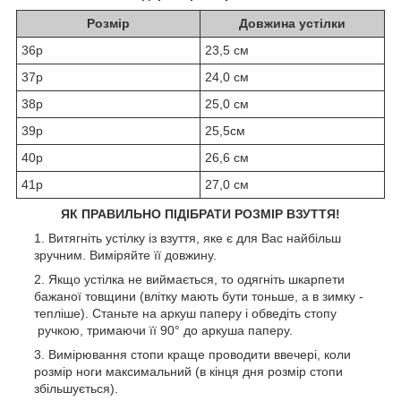
Розмір
Довжина устілки
36р
23,5 см
37р
24,0 см
38р
25,0 см
39р
25,5см
40р
26,6 см
41р
27,0 см
ЯК ПРАВИЛЬНО ПІДІБРАТИ РОЗМІР ВЗУТТЯ!
Витягніть устілку із взуття, яке є для Вас найбільш
зручним. Виміряйте її довжину.
Якщо устілка не виймається, то одягніть шкарпети
бажаної товщини (влітку мають бути тоньше, а в зимку -
тепліше). Станьте на аркуш паперу і обведіть стопу
ручкою, тримаючи її 90° до аркуша паперу.
Вимірювання стопи краще проводити ввечері, коли
розмір ноги максимальний (в кінця дня розмір стопи
збільшується).