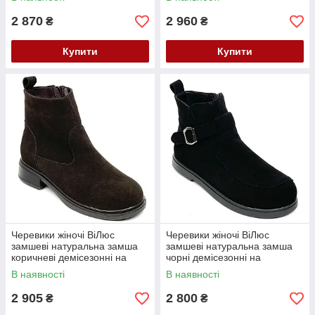
Коричневі
2 870
2 960
₴
₴
Купити
Купити
Черевики жіночі ВіЛюс
Черевики жіночі ВіЛюс
замшеві натуральна замша
замшеві натуральна замша
коричневі демісезонні на
чорні демісезонні на
підборах 3 см для широкої
низькому ходу 1,5 см для
В наявності
В наявності
ноги 6031 кор.зм 36
широкої ноги 6014 ч.зм 36
Коричневі
Чорні
2 905
2 800
₴
₴