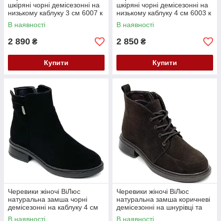
шкіряні чорні демісезонні на
шкіряні чорні демісезонні на
низькому каблуку 3 см 6007 к
низькому каблуку 4 см 6003 к
36 Чорні
36 Чорні
В наявності
В наявності
2 890
2 850
₴
₴
Купити
Купити
Черевики жіночі ВіЛюс
Черевики жіночі ВіЛюс
натуральна замша чорні
натуральна замша коричневі
демісезонні на каблуку 4 см
демісезонні на шнурівці та
6033 ч.зм 36 Чорні
блискавці каблук 3 см 36
В наявності
В наявності