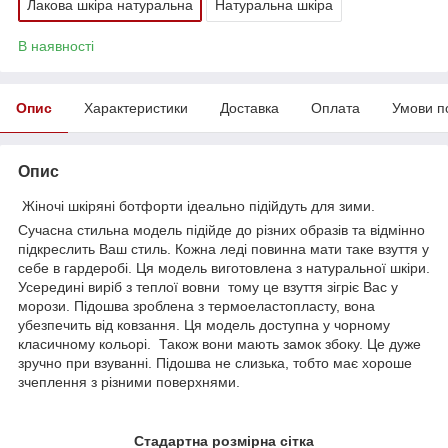
Лакова шкіра натуральна
Натуральна шкіра
В наявності
Опис
Характеристики
Доставка
Оплата
Умови п
Опис
Жіночі шкіряні ботфорти ідеально підійдуть для зими.
Сучасна стильна модель підійде до різних образів та відмінно
підкреслить Ваш стиль. Кожна леді повинна мати таке взуття у
себе в гардеробі. Ця модель виготовлена з натуральної шкіри.
Усередині виріб з теплої вовни тому це взуття зігріє Вас у
морози. Підошва зроблена з термоеластопласту, вона
убезпечить від ковзання. Ця модель доступна у чорному
класичному кольорі. Також вони мають замок збоку. Це дуже
зручно при взуванні. Підошва не слизька, тобто має хороше
зчеплення з різними поверхнями.
Стадартна розмірна сітка