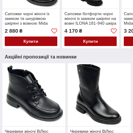
Сапожки чорні жіночі із
Сапожки ботфорти чорні
Сапо
замком та шнурівкою
жіночі із замком шкіряні на
замк
шкіряні з вовною Mida
вовні ILONA 181-940 шкіра
Mida
240643(1ш) розмір 36
чорна розмір 36
2 880
4 170
3 2
₴
₴
Купити
Купити
Акційні пропозиції та новинки
Черевики жіночі ВіЛюс
Черевики жіночі ВіЛюс