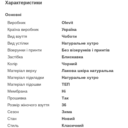
Характеристики
Основні
Виробник
Olevit
Країна виробник
Україна
Вид взуття
Чоботи
Вид устілки
Натуральне хутро
Візерунки і принти
Без візерунків і принтів
Застібка
Блискавка
Колір
Чорний
Матеріал верху
Лакова шкіра натуральна
Матеріал підкладки
Натуральне хутро
Матеріал підошви
ТЕП
Мембрана
Ні
Прошивка
Так
Розмір жіночого взуття
36
Сезон
Зима
Стан
Новий
Стиль
Класичний