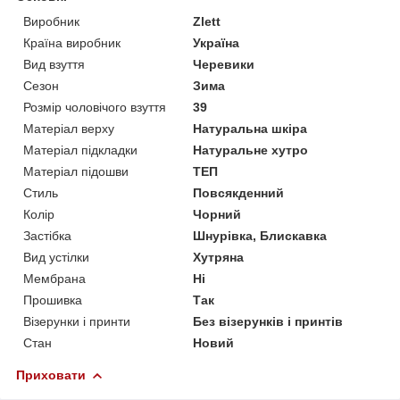
Виробник
Zlett
Країна виробник
Україна
Вид взуття
Черевики
Сезон
Зима
Розмір чоловічого взуття
39
Матеріал верху
Натуральна шкіра
Матеріал підкладки
Натуральне хутро
Матеріал підошви
ТЕП
Стиль
Повсякденний
Колір
Чорний
Застібка
Шнурівка, Блискавка
Вид устілки
Хутряна
Мембрана
Ні
Прошивка
Так
Візерунки і принти
Без візерунків і принтів
Стан
Новий
Приховати