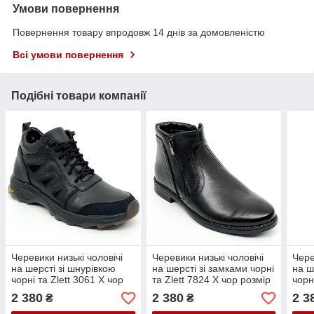
Умови повернення
Повернення товару впродовж 14 днів за домовленістю
Всі умови повернення
Подібні товари компанії
Черевики низькі чоловічі
Черевики низькі чоловічі
Чере
на шерсті зі шнурівкою
на шерсті зі замками чорні
на ш
чорні та Zlett 3061 X чор
та Zlett 7824 Х чор розмір
чорн
розмір 40
40
підо
2 380
2 380
2 3
₴
₴
розм