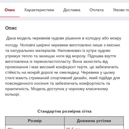
Опис
Характеристики
Доставка
Оплата
Умови п
Опис
Дана модель черевиків чудове рішення в холодну або мокру
погоду. Чоловічі шкіряні черевики виготовлені лише з якісних
та натуральних матеріалів. Наповнювач із хутра чудово
утримує тепло та захищає ноги від морозу. Підошва взуття
виготовлена із термоеластопласту. Вона захистить від
промокання і має високий коефіцієнт тертя, це забезпечить
стійкість на мокрій дорозі чи ожеледиці. Черевики у цьому
стилі мають стриманий спортивний дизайн, який підійде для
повсякденного носіння та забезпечать комфортність та
практичність. Модель доступна у чорному класичному
кольорі.
Стандартна розмірна сітка
Розмір
Довжина устілки