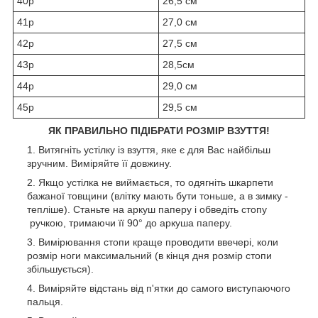
40р
26,5 см
41р
27,0 см
42р
27,5 см
43р
28,5см
44р
29,0 см
45р
29,5 см
ЯК ПРАВИЛЬНО ПІДІБРАТИ РОЗМІР ВЗУТТЯ!
Витягніть устілку із взуття, яке є для Вас найбільш
зручним. Виміряйте її довжину.
Якщо устілка не виймається, то одягніть шкарпети
бажаної товщини (влітку мають бути тоньше, а в зимку -
тепліше). Станьте на аркуш паперу і обведіть стопу
ручкою, тримаючи її 90° до аркуша паперу.
Вимірювання стопи краще проводити ввечері, коли
розмір ноги максимальний (в кінця дня розмір стопи
збільшується).
Виміряйте відстань від п'ятки до самого виступаючого
пальця.