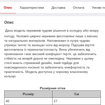
Опис
Характеристики
Доставка
Оплата
Умови п
Опис
Дана модель черевиків чудове рішення в холодну або мокру
погоду. Чоловічі шкіряні черевики виготовлені лише з якісних
та натуральних матеріалів. Наповнювач із хутра чудово
утримує тепло та захищає ноги від морозу. Підошва взуття
виготовлена із термоеластопласту. Вона убезпечить від
промокання і має високий коефіцієнт тертя, це забезпечить
стійкість на мокрій дорозі чи ожеледиці. Черевики у цьому
стилі мають стриманий дизайн, який підійде для
повсякденного носіння та забезпечать комфортність та
практичність. Модель доступна у чорному класичному
кольорі.
Размірная сітка
Розмір
См
40
27