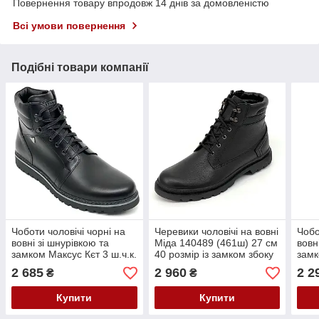
Повернення товару впродовж 14 днів за домовленістю
Всі умови повернення
Подібні товари компанії
Чоботи чоловічі чорні на
Черевики чоловічі на вовні
Чобо
вовні зі шнурівкою та
Міда 140489 (461ш) 27 см
вовн
замком Максус Кєт 3 ш.ч.к.
40 розмір із замком збоку
зам
вел. розмір 46
чорні
розм
2 685
2 960
2 2
₴
₴
Купити
Купити