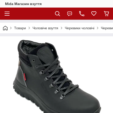
Mida Магазин взуття
Товари
Чоловіче взуття
Черевики чоловічі
Череви