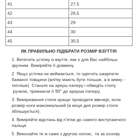
41
27,5
42
28,5
43
29
44
30
45
30,5
ЯК ПРАВИЛЬНО ПІДІБРАТИ РОЗМІР ВЗУТТЯ!
Витягніть устілку із взуття, яке є для Вас найбільш
зручним. Виміряйте її довжину.
Якщо устілка не виймається, то одягніть шкарпети
бажаної товщини (влітку мають бути тоньше, а в зимку -
тепліше). Станьте на аркуш паперу і обведіть стопу
ручкою, тримаючи її 90° до аркуша паперу.
Вимірювання стопи краще проводити ввечері, коли
розмір ноги максимальний (в кінця дня розмір стопи
збільшується).
Виміряйте відстань від п'ятки до самого виступаючого
пальця.
Виконайте те ж саме з другою ногою, та за основу