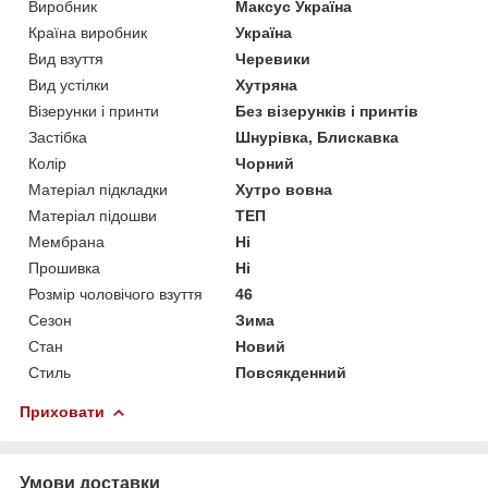
Виробник
Максус Україна
Країна виробник
Україна
Вид взуття
Черевики
Вид устілки
Хутряна
Візерунки і принти
Без візерунків і принтів
Застібка
Шнурівка, Блискавка
Колір
Чорний
Матеріал підкладки
Хутро вовна
Матеріал підошви
ТЕП
Мембрана
Ні
Прошивка
Ні
Розмір чоловічого взуття
46
Сезон
Зима
Стан
Новий
Стиль
Повсякденний
Приховати
Умови доставки