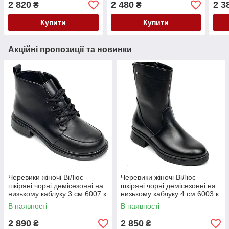
2 820
2 480
2 3
₴
₴
чорн
Купити
Купити
Акційні пропозиції та новинки
Черевики жіночі ВіЛюс
Черевики жіночі ВіЛюс
шкіряні чорні демісезонні на
шкіряні чорні демісезонні на
низькому каблуку 3 см 6007 к
низькому каблуку 4 см 6003 к
36 Чорні
36 Чорні
В наявності
В наявності
2 890
2 850
₴
₴