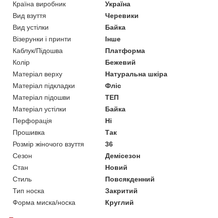
Країна виробник
Україна
Вид взуття
Черевики
Вид устілки
Байка
Візерунки і принти
Інше
Каблук/Підошва
Платформа
Колір
Бежевий
Матеріал верху
Натуральна шкіра
Матеріал підкладки
Фліс
Матеріал підошви
ТЕП
Матеріал устілки
Байка
Перфорація
Ні
Прошивка
Так
Розмір жіночого взуття
36
Сезон
Демісезон
Стан
Новий
Стиль
Повсякденний
Тип носка
Закритий
Форма миска/носка
Круглий