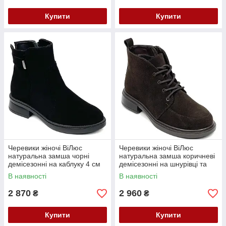
Купити
Купити
Черевики жіночі ВіЛюс
Черевики жіночі ВіЛюс
натуральна замша чорні
натуральна замша коричневі
демісезонні на каблуку 4 см
демісезонні на шнурівці та
6033 ч.зм 36 Чорні
блискавці каблук 3 см 36
В наявності
В наявності
Коричневі
2 870
2 960
₴
₴
Купити
Купити