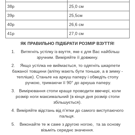
38р
25,0 см
39р
25,5см
40р
26,6 см
41р
27,0 см
ЯК ПРАВИЛЬНО ПІДІБРАТИ РОЗМІР ВЗУТТЯ!
Витягніть устілку із взуття, яке є для Вас найбільш
зручним. Виміряйте її довжину.
Якщо устілка не виймається, то одягніть шкарпети
бажаної товщини (влітку мають бути тоньше, а в зимку -
тепліше). Станьте на аркуш паперу і обведіть стопу
ручкою, тримаючи її 90° до аркуша паперу.
Вимірювання стопи краще проводити ввечері, коли
розмір ноги максимальний (в кінця дня розмір стопи
збільшується).
Виміряйте відстань від п'ятки до самого виступаючого
пальця.
Виконайте те ж саме з другою ногою, та за основу
візьміть середнє значення.