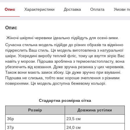
Опис
Характеристики
Доставка
Оплата
Умови п
Опис
Жіночі шкіряні черевики ідеально підійдуть для осені-зими.
Сучасна стильна модель підійде до різних образів та відмінно
підкреслить Ваш стиль. Ця модель виготовлена з натуральної
шкіри. Усередині виробу теплий фліс, тому це взуття зігріє Вас
навіть у морози. Підошва зроблена з термоеластопласту, вона
убезпечить від ковзання. Дуже зручна резинка у цих черевиків.
Також вони мають замок збоку. Це дуже зручно при взуванні.
Підошва не слизька, тобто має хороше зчеплення з різними
поверхнями. Ця модель доступна бежевому кольорі.
Стадартна розмірна сітка
Розмір
Довжина устілки
36р
23,5 см
37р
24,0 см