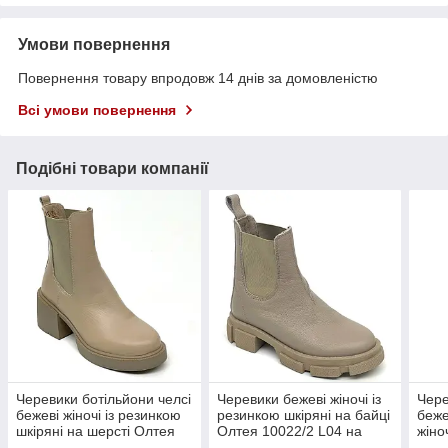
Умови повернення
Повернення товару впродовж 14 днів за домовленістю
Всі умови повернення
Подібні товари компанії
Черевики ботільйони челсі
Черевики бежеві жіночі із
Чере
бежеві жіночі із резинкою
резинкою шкіряні на байці
беже
шкіряні на шерсті Олтея
Олтея 10022/2 L04 на
жіно
8923 L04 розмір 36
21074 розмір 36
на б