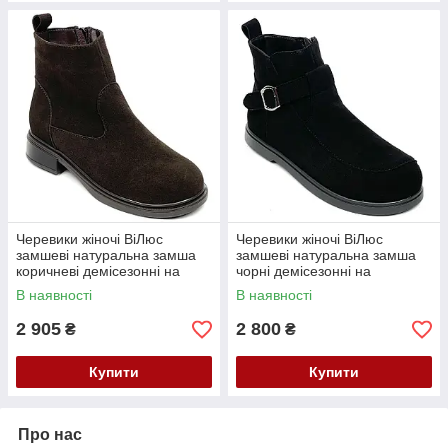
Черевики жіночі ВіЛюс
Черевики жіночі ВіЛюс
замшеві натуральна замша
замшеві натуральна замша
коричневі демісезонні на
чорні демісезонні на
підборах 3 см для широкої
низькому ходу 1,5 см для
В наявності
В наявності
ноги 6031 кор.зм 36
широкої ноги 6014 ч.зм 36
Коричневі
Чорні
2 905
2 800
₴
₴
Купити
Купити
Про нас