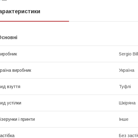
арактеристики
Основні
иробник
Sergio Bill
раїна виробник
Україна
ид взуття
Туфлі
ид устілки
Шкіряна
ізерунки і принти
Інше
астібка
Без засті