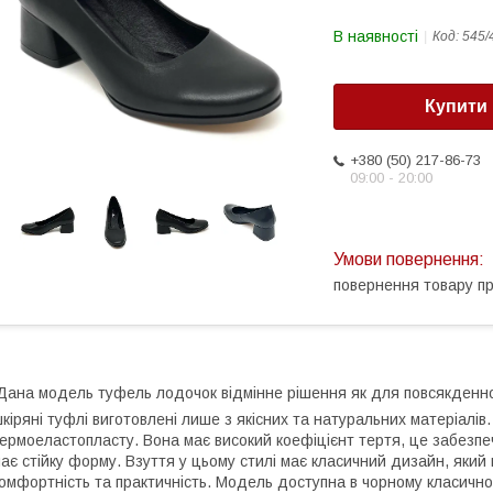
В наявності
Код:
545/
Купити
+380 (50) 217-86-73
09:00 - 20:00
повернення товару п
ана модель туфель лодочок відмінне рішення як для повсякденного
кіряні туфлі виготовлені лише з якісних та натуральних матеріалів
ермоеластопласту. Вона має високий коефіцієнт тертя, це забезпечит
ає стійку форму. Взуття у цьому стилі має класичний дизайн, який
омфортність та практичність. Модель доступна в чорному класично