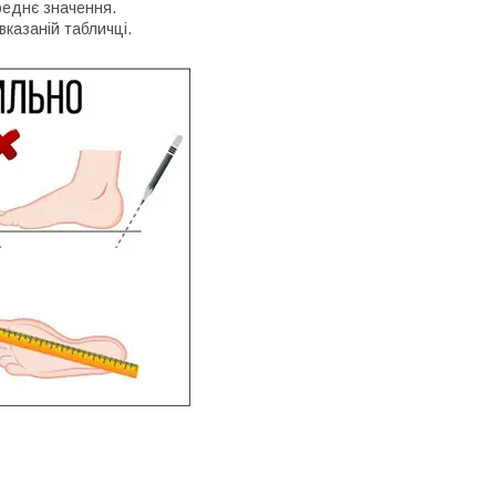
реднє значення.
вказаній табличці.