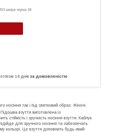
453 шкіра чорна 36
ротягом 14 днів
за домовленістю
 носіння так і під святковий образ. Жіночі
. Підошва взуття виготовлена із
ь стійкість і зручність носіння взуття. Каблук
 підійде для зручного носіння та забезпечать
му кольорі. Це взуття доповнить будь-який