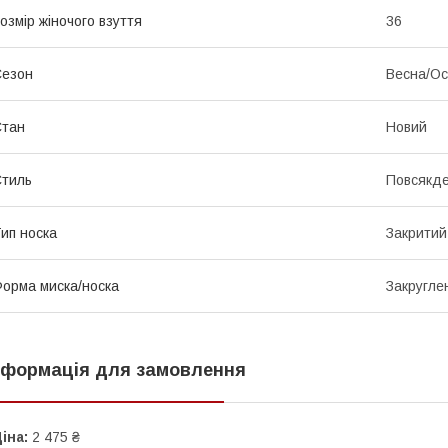
озмір жіночого взуття
36
Сезон
Весна/Ос
Стан
Новий
тиль
Повсякд
ип носка
Закритий
орма миска/носка
Закругле
нформація для замовлення
іна:
2 475 ₴