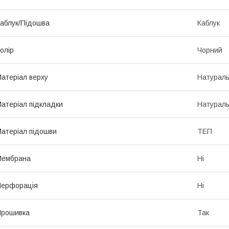
аблук/Підошва
Каблук
олір
Чорний
атеріал верху
Натураль
атеріал підкладки
Натураль
атеріал підошви
ТЕП
Мембрана
Ні
Перфорація
Ні
Прошивка
Так