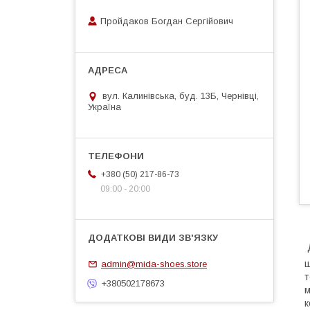
Пройдаков Богдан Сергійович
вул. Калинівська, буд. 13Б, Чернівці,
Україна
+380 (50) 217-86-73
09:00 - 20:00
Д
ш
admin@mida-shoes.store
т
+380502178673
м
к