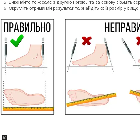
Виконайте те ж саме з другою ногою, та за основу візьміть се
Округліть отриманий результат та знайдіть свій розмір у вище 