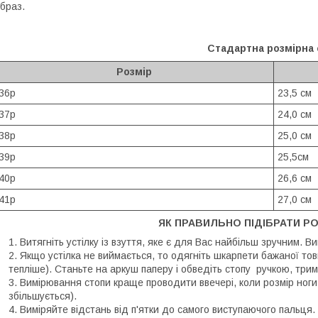
браз.
Стадартна розмірна 
Розмір
36р
23,5 см
37р
24,0 см
38р
25,0 см
39р
25,5см
40р
26,6 см
41р
27,0 см
ЯК ПРАВИЛЬНО ПІДІБРАТИ РО
Витягніть устілку із взуття, яке є для Вас найбільш зручним. В
Якщо устілка не виймається, то одягніть шкарпети бажаної тов
тепліше). Станьте на аркуш паперу і обведіть стопу ручкою, трим
Вимірювання стопи краще проводити ввечері, коли розмір ноги
збільшується).
Виміряйте відстань від п'ятки до самого виступаючого пальця.