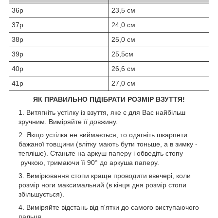
36р
23,5 см
37р
24,0 см
38р
25,0 см
39р
25,5см
40р
26,6 см
41р
27,0 см
ЯК ПРАВИЛЬНО ПІДІБРАТИ РОЗМІР ВЗУТТЯ!
Витягніть устілку із взуття, яке є для Вас найбільш
зручним. Виміряйте її довжину.
Якщо устілка не виймається, то одягніть шкарпети
бажаної товщини (влітку мають бути тоньше, а в зимку -
тепліше). Станьте на аркуш паперу і обведіть стопу
ручкою, тримаючи її 90° до аркуша паперу.
Вимірювання стопи краще проводити ввечері, коли
розмір ноги максимальний (в кінця дня розмір стопи
збільшується).
Виміряйте відстань від п'ятки до самого виступаючого
пальця.