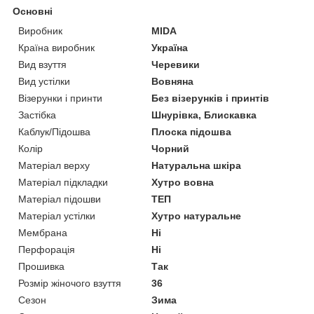
Основні
Виробник
MIDA
Країна виробник
Україна
Вид взуття
Черевики
Вид устілки
Вовняна
Візерунки і принти
Без візерунків і принтів
Застібка
Шнурівка, Блискавка
Каблук/Підошва
Плоска підошва
Колір
Чорний
Матеріал верху
Натуральна шкіра
Матеріал підкладки
Хутро вовна
Матеріал підошви
ТЕП
Матеріал устілки
Хутро натуральне
Мембрана
Ні
Перфорація
Ні
Прошивка
Так
Розмір жіночого взуття
36
Сезон
Зима