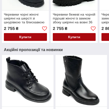
Черевики чорні жіночі
Черевики бежеві на чорній
Чере
шкіряні на шерсті зі
підошві жіночі із замком
замк
шнурівкою та блискавкою
збоку шкіряні на вовні 36
шкір
Mida 240606(461ш) розмір
розмір 240273(376ш) Міда
підо
2 755
2 755
2 8
₴
₴
36
розм
Купити
Купити
Акційні пропозиції та новинки