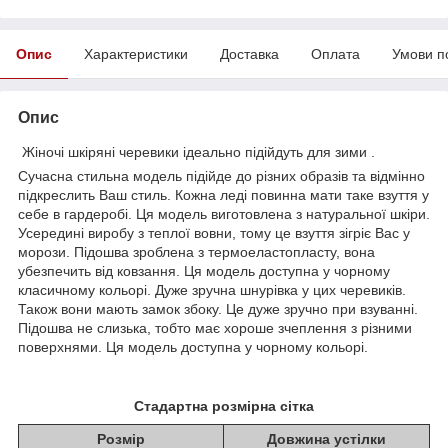
Опис
Характеристики
Доставка
Оплата
Умови п
Опис
Жіночі шкіряні черевики ідеально підійдуть для зими .
Сучасна стильна модель підійде до різних образів та відмінно
підкреслить Ваш стиль. Кожна леді повинна мати таке взуття у
себе в гардеробі. Ця модель виготовлена з натуральної шкіри.
Усередині виробу з теплої вовни, тому це взуття зігріє Вас у
морози. Підошва зроблена з термоеластопласту, вона
убезпечить від ковзання. Ця модель доступна у чорному
класичному кольорі. Дуже зручна шнурівка у цих черевиків.
Також вони мають замок збоку. Це дуже зручно при взуванні.
Підошва не слизька, тобто має хороше зчеплення з різними
поверхнями. Ця модель доступна у чорному кольорі.
Стадартна розмірна сітка
Розмір
Довжина устілки