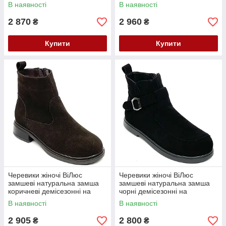
6033 ч.зм 36 Чорні
блискавці каблук 3 см 36
В наявності
В наявності
Коричневі
2 870
2 960
₴
₴
Купити
Купити
Черевики жіночі ВіЛюс
Черевики жіночі ВіЛюс
замшеві натуральна замша
замшеві натуральна замша
коричневі демісезонні на
чорні демісезонні на
підборах 3 см для широкої
низькому ходу 1,5 см для
В наявності
В наявності
ноги 6031 кор.зм 36
широкої ноги 6014 ч.зм 36
Коричневі
Чорні
2 905
2 800
₴
₴