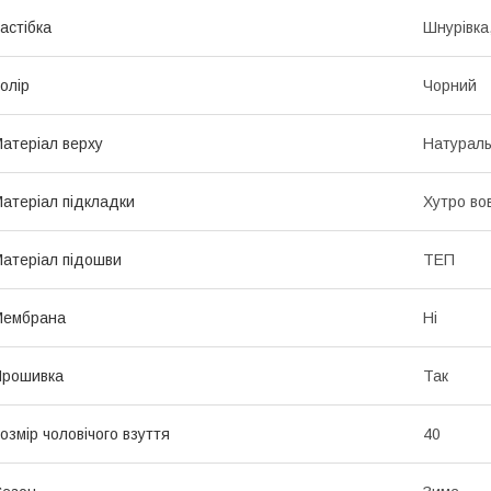
астібка
Шнурівка
олір
Чорний
атеріал верху
Натураль
атеріал підкладки
Хутро во
атеріал підошви
ТЕП
Мембрана
Ні
Прошивка
Так
озмір чоловічого взуття
40