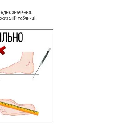
реднє значення.
вказаній табличці.