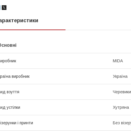
арактеристики
Основні
иробник
MIDA
раїна виробник
Україна
ид взуття
Черевики
ид устілки
Хутряна
ізерунки і принти
Без візер