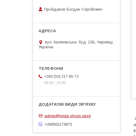
Пройдаков Богдан Сергійович
вул. Калинівська, буд. 13Б, Чернівці,
Україна
+380 (50) 217-86-73
09:00 - 20:00
admin@mida-shoes.store
Д
+380502178673
я
в