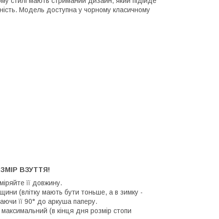
ьому стилі мають стриманий дизайн, який підійде
чність. Модель доступна у чорному класичному
ЗМІР ВЗУТТЯ!
иміряйте її довжину.
щини (влітку мають бути тоньше, а в зимку -
аючи її 90° до аркуша паперу.
 максимальний (в кінця дня розмір стопи