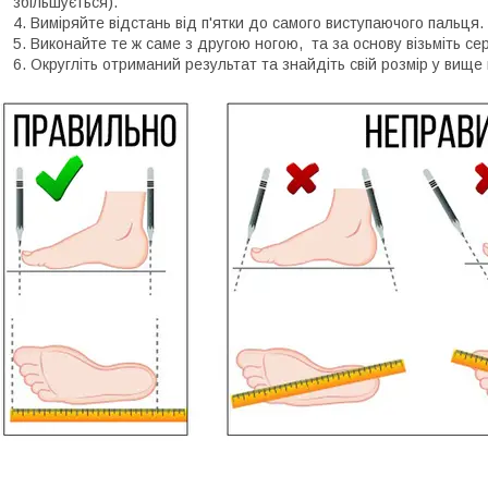
збільшується).
Виміряйте відстань від п'ятки до самого виступаючого пальця.
Виконайте те ж саме з другою ногою, та за основу візьміть се
Округліть отриманий результат та знайдіть свій розмір у вище 