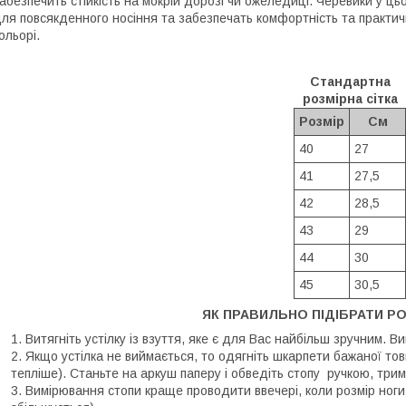
абезпечить стійкість на мокрій дорозі чи ожеледиці. Черевики у ц
ля повсякденного носіння та забезпечать комфортність та практи
ольорі.
Стандартна
розмірна сітка
Розмір
См
40
27
41
27,5
42
28,5
43
29
44
30
45
30,5
ЯК ПРАВИЛЬНО ПІДІБРАТИ РО
Витягніть устілку із взуття, яке є для Вас найбільш зручним. В
Якщо устілка не виймається, то одягніть шкарпети бажаної тов
тепліше). Станьте на аркуш паперу і обведіть стопу ручкою, трим
Вимірювання стопи краще проводити ввечері, коли розмір ноги