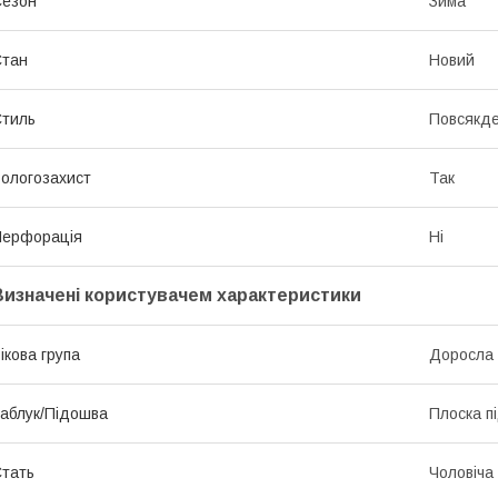
Сезон
Зима
Стан
Новий
тиль
Повсякд
ологозахист
Так
Перфорація
Ні
Визначені користувачем характеристики
ікова група
Доросла
аблук/Підошва
Плоска п
тать
Чоловіча