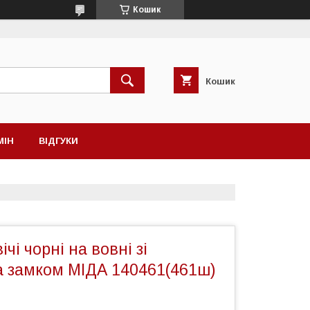
Кошик
Кошик
МІН
ВІДГУКИ
чі чорні на вовні зі
а замком МІДА 140461(461ш)