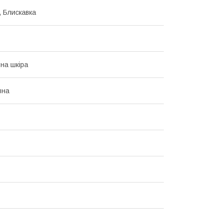
, Блискавка
на шкіра
вна