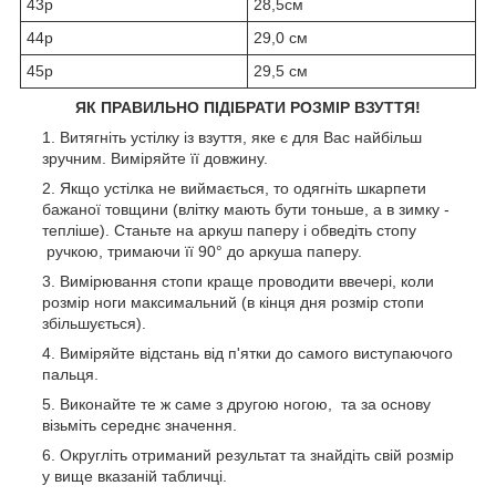
43р
28,5см
44р
29,0 см
45р
29,5 см
ЯК ПРАВИЛЬНО ПІДІБРАТИ РОЗМІР ВЗУТТЯ!
Витягніть устілку із взуття, яке є для Вас найбільш
зручним. Виміряйте її довжину.
Якщо устілка не виймається, то одягніть шкарпети
бажаної товщини (влітку мають бути тоньше, а в зимку -
тепліше). Станьте на аркуш паперу і обведіть стопу
ручкою, тримаючи її 90° до аркуша паперу.
Вимірювання стопи краще проводити ввечері, коли
розмір ноги максимальний (в кінця дня розмір стопи
збільшується).
Виміряйте відстань від п'ятки до самого виступаючого
пальця.
Виконайте те ж саме з другою ногою, та за основу
візьміть середнє значення.
Округліть отриманий результат та знайдіть свій розмір
у вище вказаній табличці.