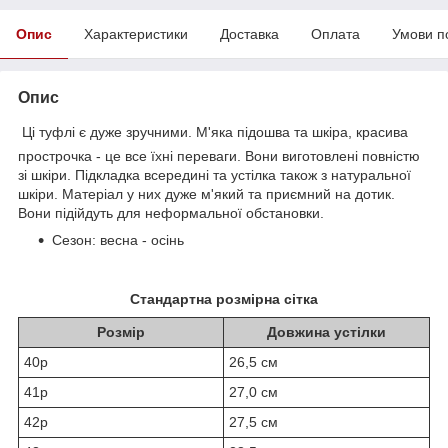
Опис
Характеристики
Доставка
Оплата
Умови п
Опис
Ці туфлі є дуже зручними. М'яка підошва та шкіра, красива
прострочка - це все їхні переваги. Вони виготовлені повністю
зі шкіри. Підкладка всередині та устілка також з натуральної
шкіри. Матеріал у них дуже м'який та приємний на дотик.
Вони підійдуть для неформальної обстановки.
Сезон: весна - осінь
Стандартна розмірна сітка
Розмір
Довжина устілки
40р
26,5 см
41р
27,0 см
42р
27,5 см