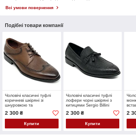
Всі умови повернення
Подібні товари компанії
Чоловічі класичні туфлі
Чоловічі класичні туфлі
Чоло
коричневі шкіряні зі
лофери чорні шкіряні з
монк
шнуровкою та
китицями Sergio Billini
вста
перфорацією Sergio Billini
51316 розмір 40
Bill
2 300
2 300
2 3
₴
₴
51234-251 розмір 40
Купити
Купити