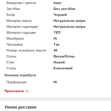
Візерунки і принти
Інше
Застібка
Без застібки
Колір
Чорний
Матеріал верху
Натуральна шкіра
Матеріал підкладки
Натуральна шкіра
Матеріал підошви
ТЕП
Мембрана
Ні
Прошивка
Так
Розмір чоловічого взуття
40
Сезон
Весна/Осінь
Стан
Новий
Стиль
Класичний
Основні атрибути
Перфорація
Ні
Приховати
Умови доставки