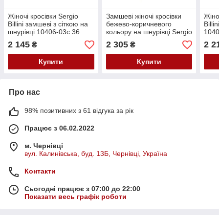
Жіночі кросівки Sergio
Замшеві жіночі кросівки
Жіно
Billini замшеві з сіткою на
бежево-коричневого
Bill
шнурівці 10406-03c 36
кольору на шнурівці Sergio
1040
Чорні
Billini 10406-269 розмір 36
2 145
2 305
2 2
₴
₴
Купити
Купити
Про нас
98% позитивних з 61 відгука за рік
Працює з 06.02.2022
м. Чернівці
вул. Калинівська, буд. 13Б, Чернівці, Україна
Контакти
Сьогодні працює з 07:00 до 22:00
Показати весь графік роботи