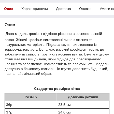
Опис
Характеристики
Доставка
Оплата
Умови п
Опис
Дана модель кросівок відмінне рішення в весняно-осінній
сезон. Жіночі кросівки виготовлені лише з якісних та
натуральних матеріалів. Підошва взуття виготовлена із
термоеластопласту. Вона має високий коефіцієнт тертя, це
забезпечить стійкість і зручність носіння взуття. Взуття у цьому
стилі має цікавий дизайн, який підійде для повсякденного
носіння та забезпечать комфортність та практичність. Модель
доступна в бежевому кольорі. Це взуття доповнить будь-який,
навіть найсміливіший образ.
Стадартна розмірна сітка
Розмір
Довжина устілки
36р
23,5 см
37р
24,0 см