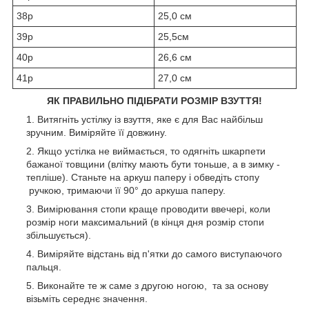
38р
25,0 см
39р
25,5см
40р
26,6 см
41р
27,0 см
ЯК ПРАВИЛЬНО ПІДІБРАТИ РОЗМІР ВЗУТТЯ!
Витягніть устілку із взуття, яке є для Вас найбільш
зручним. Виміряйте її довжину.
Якщо устілка не виймається, то одягніть шкарпети
бажаної товщини (влітку мають бути тоньше, а в зимку -
тепліше). Станьте на аркуш паперу і обведіть стопу
ручкою, тримаючи її 90° до аркуша паперу.
Вимірювання стопи краще проводити ввечері, коли
розмір ноги максимальний (в кінця дня розмір стопи
збільшується).
Виміряйте відстань від п'ятки до самого виступаючого
пальця.
Виконайте те ж саме з другою ногою, та за основу
візьміть середнє значення.