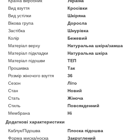
Країна виробник
Україна
Вид взуття
Кросівки
Вид устілки
Шкіряна
Вікова група
Доросла
Застібка
Шнурівка
Колір
Бежевий
Матеріал верху
Натуральна шкіра/замша
Матеріал підкладки
Натуральна шкіра
Матеріал підошви
ТЕП
Прошивка
Так
Розмір жіночого взуття
36
Сезон
Літо
Стан
Новий
Стать
Жіноча
Стиль
Повсякденний
Мембрана
Ні
Додаткові характеристики
Каблук/Підошва
Плоска підошва
Форма миска/носка
Закруглений