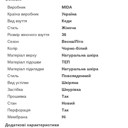
Виробник
MIDA
Країна виробник
Україна
Вид взуття
Кеди
Стать
Жіноча
Розмір жіночого взуття
36
Сезон
Весна/Літо
Колір
Чорно-білий
Матеріал верху
Натуральна шкіра
Матеріал підошви
ТЕП
Матеріал підкладки
Натуральна шкіра
Стиль
Повсякденний
Вид устілки
Шкіряна
Застібка
Шнурівка
Прошивка
Так
Стан
Новий
Перфорація
Так
Мембрана
Ні
Додаткові характеристики