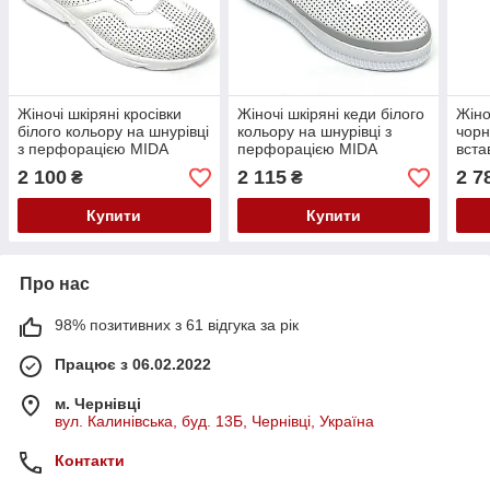
Жіночі шкіряні кросівки
Жіночі шкіряні кеди білого
Жіно
білого кольору на шнурівці
кольору на шнурівці з
чорн
з перфорацією MIDA
перфорацією MIDA
вста
230518(34) розмір 36
230574(751) розмір 36
шерс
2 100
2 115
2 7
₴
₴
розм
Купити
Купити
Про нас
98% позитивних з 61 відгука за рік
Працює з 06.02.2022
м. Чернівці
вул. Калинівська, буд. 13Б, Чернівці, Україна
Контакти