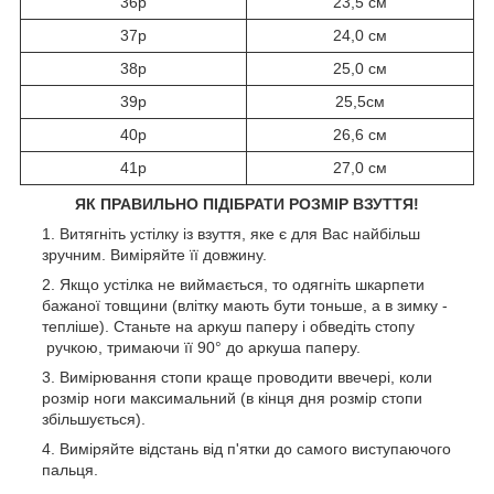
36р
23,5 см
37р
24,0 см
38р
25,0 см
39р
25,5см
40р
26,6 см
41р
27,0 см
ЯК ПРАВИЛЬНО ПІДІБРАТИ РОЗМІР ВЗУТТЯ!
Витягніть устілку із взуття, яке є для Вас найбільш
зручним. Виміряйте її довжину.
Якщо устілка не виймається, то одягніть шкарпети
бажаної товщини (влітку мають бути тоньше, а в зимку -
тепліше). Станьте на аркуш паперу і обведіть стопу
ручкою, тримаючи її 90° до аркуша паперу.
Вимірювання стопи краще проводити ввечері, коли
розмір ноги максимальний (в кінця дня розмір стопи
збільшується).
Виміряйте відстань від п'ятки до самого виступаючого
пальця.