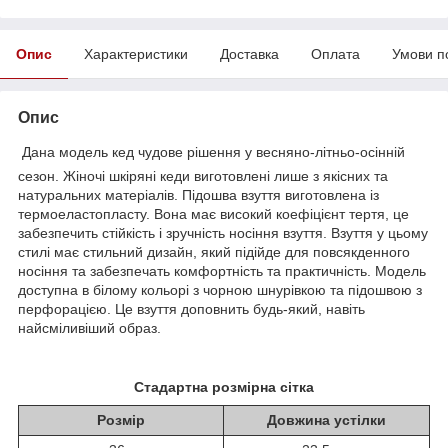
Опис
Характеристики
Доставка
Оплата
Умови п
Опис
Дана модель кед чудове рішення у весняно-літньо-осінній
сезон. Жіночі шкіряні кеди виготовлені лише з якісних та
натуральних матеріалів. Підошва взуття виготовлена із
термоеластопласту. Вона має високий коефіцієнт тертя, це
забезпечить стійкість і зручність носіння взуття. Взуття у цьому
стилі має стильний дизайн, який підійде для повсякденного
носіння та забезпечать комфортність та практичність. Модель
доступна в білому кольорі з чорною шнурівкою та підошвою з
перфорацією. Це взуття доповнить будь-який, навіть
найсміливіший образ.
Стадартна розмірна сітка
Розмір
Довжина устілки