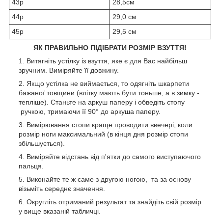
43р
28,5см
44р
29,0 см
45р
29,5 см
ЯК ПРАВИЛЬНО ПІДІБРАТИ РОЗМІР ВЗУТТЯ!
Витягніть устілку із взуття, яке є для Вас найбільш
зручним. Виміряйте її довжину.
Якщо устілка не виймається, то одягніть шкарпети
бажаної товщини (влітку мають бути тоньше, а в зимку -
тепліше). Станьте на аркуш паперу і обведіть стопу
ручкою, тримаючи її 90° до аркуша паперу.
Вимірювання стопи краще проводити ввечері, коли
розмір ноги максимальний (в кінця дня розмір стопи
збільшується).
Виміряйте відстань від п'ятки до самого виступаючого
пальця.
Виконайте те ж саме з другою ногою, та за основу
візьміть середнє значення.
Округліть отриманий результат та знайдіть свій розмір
у вище вказаній табличці.