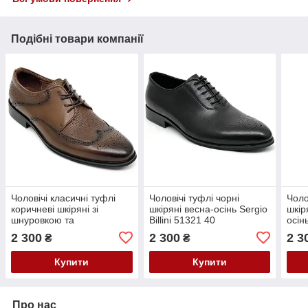
Подібні товари компанії
Чоловічі класичні туфлі
Чоловічі туфлі чорні
Чолов
коричневі шкіряні зі
шкіряні весна-осінь Sergio
шкір
шнуровкою та
Billini 51321 40
осін
перфорацією Sergio Billini
2 300
2 300
2 3
₴
₴
51234-251 розмір 40
Купити
Купити
Про нас