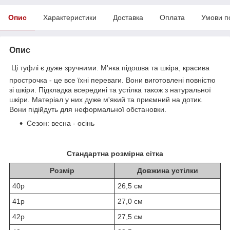
Опис
Характеристики
Доставка
Оплата
Умови п
Опис
Ці туфлі є дуже зручними. М'яка підошва та шкіра, красива
прострочка - це все їхні переваги. Вони виготовлені повністю
зі шкіри. Підкладка всередині та устілка також з натуральної
шкіри. Матеріал у них дуже м'який та приємний на дотик.
Вони підійдуть для неформальної обстановки.
Сезон: весна - осінь
Стандартна розмірна сітка
Розмір
Довжина устілки
40р
26,5 см
41р
27,0 см
42р
27,5 см