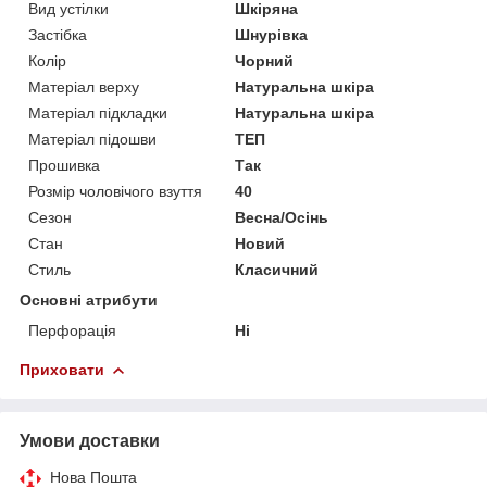
Вид устілки
Шкіряна
Застібка
Шнурівка
Колір
Чорний
Матеріал верху
Натуральна шкіра
Матеріал підкладки
Натуральна шкіра
Матеріал підошви
ТЕП
Прошивка
Так
Розмір чоловічого взуття
40
Сезон
Весна/Осінь
Стан
Новий
Стиль
Класичний
Основні атрибути
Перфорація
Ні
Приховати
Умови доставки
Нова Пошта