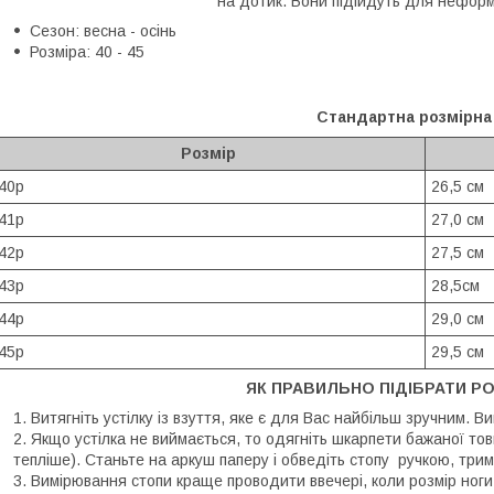
на дотик. Вони підійдуть для неформ
Сезон: весна - осінь
Розміра: 40 - 45
Стандартна розмірна 
Розмір
40р
26,5 см
41р
27,0 см
42р
27,5 см
43р
28,5см
44р
29,0 см
45р
29,5 см
ЯК ПРАВИЛЬНО ПІДІБРАТИ РО
Витягніть устілку із взуття, яке є для Вас найбільш зручним. В
Якщо устілка не виймається, то одягніть шкарпети бажаної тов
тепліше). Станьте на аркуш паперу і обведіть стопу ручкою, трим
Вимірювання стопи краще проводити ввечері, коли розмір ноги