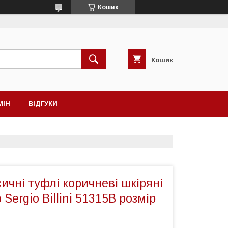
Кошик
Кошик
МІН
ВІДГУКИ
сичні туфлі коричневі шкіряні
Sergio Billini 51315B розмір