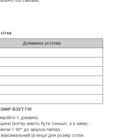
альної обстановки.
сітка
Довжина устілки
ЗМІР ВЗУТТЯ!
иміряйте її довжину.
щини (влітку мають бути тоньше, а в зимку -
аючи її 90° до аркуша паперу.
 максимальний (в кінця дня розмір стопи