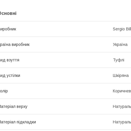
Основні
иробник
Sergio Bill
раїна виробник
Україна
ид взуття
Туфлі
ид устілки
Шкіряна
олір
Коричне
атеріал верху
Натураль
атеріал підкладки
Натураль