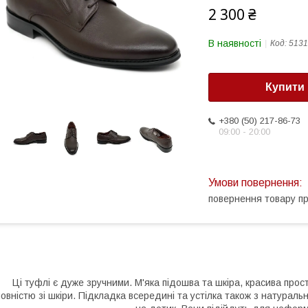
2 300 ₴
В наявності
Код:
5131
Купити
+380 (50) 217-86-73
09:00 - 20:00
повернення товару п
Ці туфлі є дуже зручними. М'яка підошва та шкіра, красива прост
повністю зі шкіри. Підкладка всередині та устілка також з натураль