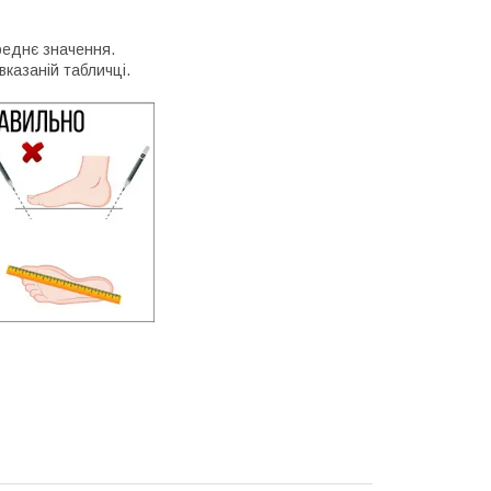
реднє значення.
вказаній табличці.