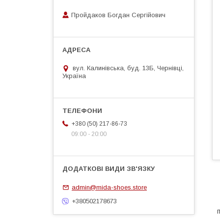
Пройдаков Богдан Сергійович
вул. Калинівська, буд. 13Б, Чернівці,
Україна
+380 (50) 217-86-73
09:00 - 20:00
admin@mida-shoes.store
+380502178673