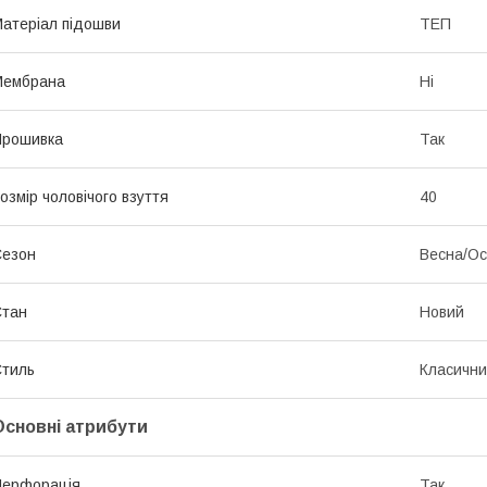
атеріал підошви
ТЕП
Мембрана
Ні
Прошивка
Так
озмір чоловічого взуття
40
Сезон
Весна/Ос
Стан
Новий
тиль
Класичн
Основні атрибути
Перфорація
Так