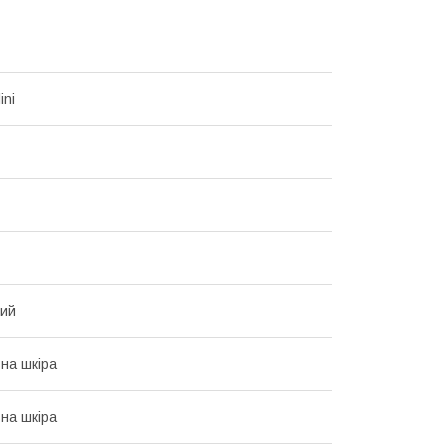
ini
вий
на шкіра
на шкіра