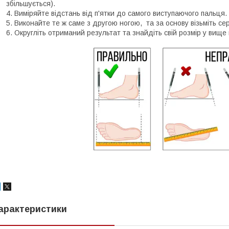
збільшується).
Виміряйте відстань від п'ятки до самого виступаючого пальця.
Виконайте те ж саме з другою ногою, та за основу візьміть се
Округліть отриманий результат та знайдіть свій розмір у вище 
арактеристики