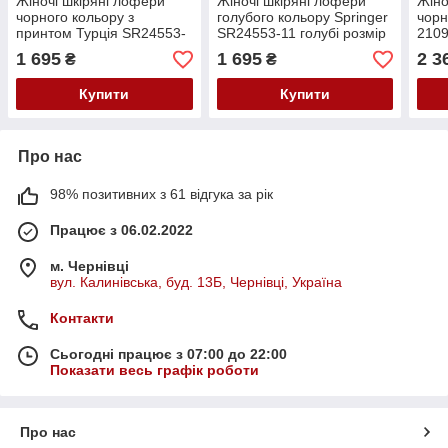
Жіночі шкіряні лофери
Жіночі шкіряні лофери
Жіно
чорного кольору з
голубого кольору Springer
чорн
принтом Турція SR24553-
SR24553-11 голубі розмір
2109
2 чорний а/с розмір 36
36
1 695
1 695
2 3
₴
₴
Купити
Купити
Про нас
98% позитивних з 61 відгука за рік
Працює з 06.02.2022
м. Чернівці
вул. Калинівська, буд. 13Б, Чернівці, Україна
Контакти
Сьогодні працює з 07:00 до 22:00
Показати весь графік роботи
Про нас