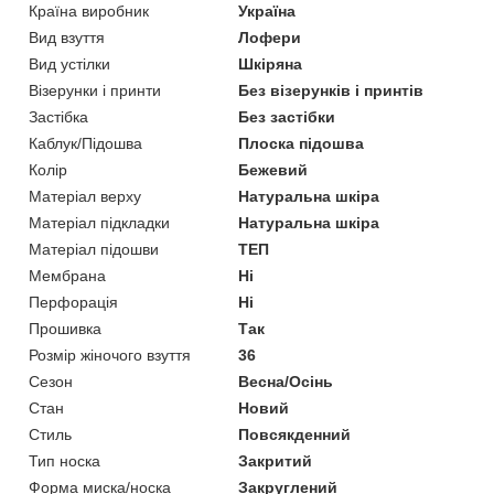
Країна виробник
Україна
Вид взуття
Лофери
Вид устілки
Шкіряна
Візерунки і принти
Без візерунків і принтів
Застібка
Без застібки
Каблук/Підошва
Плоска підошва
Колір
Бежевий
Матеріал верху
Натуральна шкіра
Матеріал підкладки
Натуральна шкіра
Матеріал підошви
ТЕП
Мембрана
Ні
Перфорація
Ні
Прошивка
Так
Розмір жіночого взуття
36
Сезон
Весна/Осінь
Стан
Новий
Стиль
Повсякденний
Тип носка
Закритий
Форма миска/носка
Закруглений