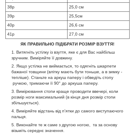
38р
25,0 см
39р
25,5см
40р
26,6 см
41р
27,0 см
ЯК ПРАВИЛЬНО ПІДІБРАТИ РОЗМІР ВЗУТТЯ!
Витягніть устілку із взуття, яке є для Вас найбільш
зручним. Виміряйте її довжину.
Якщо устілка не виймається, то одягніть шкарпети
бажаної товщини (влітку мають бути тоньше, а в зимку -
тепліше). Станьте на аркуш паперу і обведіть стопу
ручкою, тримаючи її 90° до аркуша паперу.
Вимірювання стопи краще проводити ввечері, коли
розмір ноги максимальний (в кінця дня розмір стопи
збільшується).
Виміряйте відстань від п'ятки до самого виступаючого
пальця.
Виконайте те ж саме з другою ногою, та за основу
візьміть середнє значення.