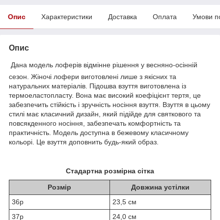
Опис
Характеристики
Доставка
Оплата
Умови п
Опис
Дана модель лоферів відмінне рішення у весняно-осінній
сезон. Жіночі лофери виготовлені лише з якісних та
натуральних матеріалів. Підошва взуття виготовлена із
термоеластопласту. Вона має високий коефіцієнт тертя, це
забезпечить стійкість і зручність носіння взуття. Взуття в цьому
стилі має класичний дизайн, який підійде для святкового та
повсякденного носіння, забезпечать комфортність та
практичність. Модель доступна в бежевому класичному
кольорі. Це взуття доповнить будь-який образ.
Стадартна розмірна сітка
Розмір
Довжина устілки
36р
23,5 см
37р
24,0 см