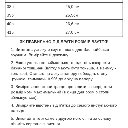
38р
25,0 см
39р
25,5см
40р
26,6 см
41р
27,0 см
ЯК ПРАВИЛЬНО ПІДІБРАТИ РОЗМІР ВЗУТТЯ!
Витягніть устілку із взуття, яке є для Вас найбільш
зручним. Виміряйте її довжину.
Якщо устілка не виймається, то одягніть шкарпети
бажаної товщини (влітку мають бути тоньше, а в зимку -
тепліше). Станьте на аркуш паперу і обведіть стопу
ручкою, тримаючи її 90° до аркуша паперу.
Вимірювання стопи краще проводити ввечері, коли
розмір ноги максимальний (в кінця дня розмір стопи
збільшується).
Виміряйте відстань від п'ятки до самого виступаючого
пальця.
Виконайте те ж саме з другою ногою, та за основу
візьміть середнє значення.