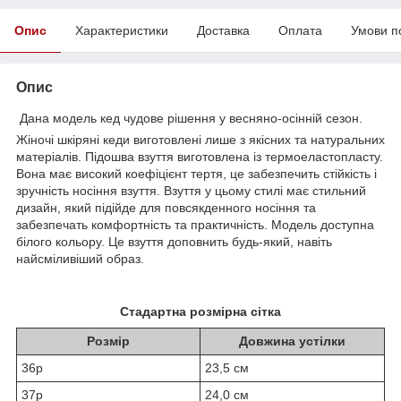
Опис
Характеристики
Доставка
Оплата
Умови п
Опис
Дана модель кед чудове рішення у весняно-осінній сезон.
Жіночі шкіряні кеди виготовлені лише з якісних та натуральних
матеріалів. Підошва взуття виготовлена із термоеластопласту.
Вона має високий коефіцієнт тертя, це забезпечить стійкість і
зручність носіння взуття. Взуття у цьому стилі має стильний
дизайн, який підійде для повсякденного носіння та
забезпечать комфортність та практичність. Модель доступна
білого кольору. Це взуття доповнить будь-який, навіть
найсміливіший образ.
Стадартна розмірна сітка
Розмір
Довжина устілки
36р
23,5 см
37р
24,0 см