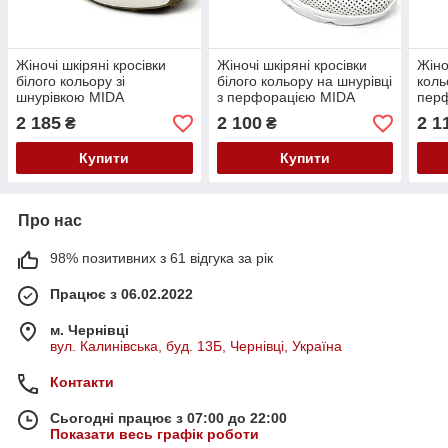
Жіночі шкіряні кросівки
Жіночі шкіряні кросівки
Жіно
білого кольору зі
білого кольору на шнурівці
коль
шнурівкою MIDA
з перфорацією MIDA
пер
210849(34) розмір 36
230518(34) розмір 36
2305
2 185
2 100
2 1
₴
₴
Купити
Купити
Про нас
98% позитивних з 61 відгука за рік
Працює з 06.02.2022
м. Чернівці
вул. Калинівська, буд. 13Б, Чернівці, Україна
Контакти
Сьогодні працює з 07:00 до 22:00
Показати весь графік роботи