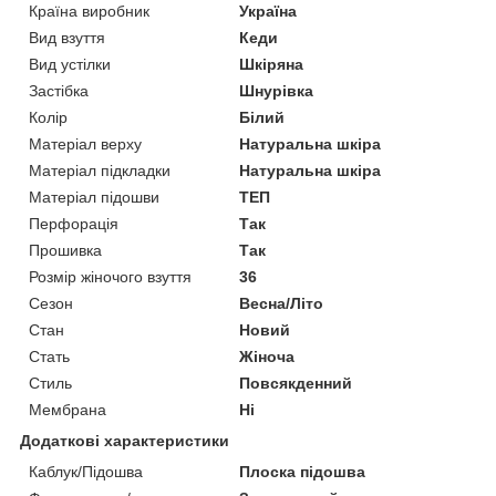
Країна виробник
Україна
Вид взуття
Кеди
Вид устілки
Шкіряна
Застібка
Шнурівка
Колір
Білий
Матеріал верху
Натуральна шкіра
Матеріал підкладки
Натуральна шкіра
Матеріал підошви
ТЕП
Перфорація
Так
Прошивка
Так
Розмір жіночого взуття
36
Сезон
Весна/Літо
Стан
Новий
Стать
Жіноча
Стиль
Повсякденний
Мембрана
Ні
Додаткові характеристики
Каблук/Підошва
Плоска підошва