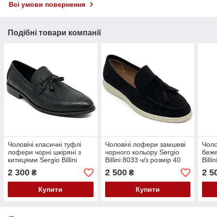
Всі умови повернення
Подібні товари компанії
Чоловічі класичні туфлі
Чоловічі лофери замшеві
Чоло
лофери чорні шкіряні з
чорного кольору Sergio
беже
китицями Sergio Billini
Billini 8033 ч/з розмір 40
Billi
51316 розмір 40
2 300
2 500
2 5
₴
₴
Купити
Купити