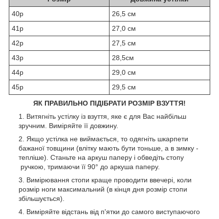
40р
26,5 см
41р
27,0 см
42р
27,5 см
43р
28,5см
44р
29,0 см
45р
29,5 см
ЯК ПРАВИЛЬНО ПІДІБРАТИ РОЗМІР ВЗУТТЯ!
Витягніть устілку із взуття, яке є для Вас найбільш
зручним. Виміряйте її довжину.
Якщо устілка не виймається, то одягніть шкарпети
бажаної товщини (влітку мають бути тоньше, а в зимку -
тепліше). Станьте на аркуш паперу і обведіть стопу
ручкою, тримаючи її 90° до аркуша паперу.
Вимірювання стопи краще проводити ввечері, коли
розмір ноги максимальний (в кінця дня розмір стопи
збільшується).
Виміряйте відстань від п'ятки до самого виступаючого