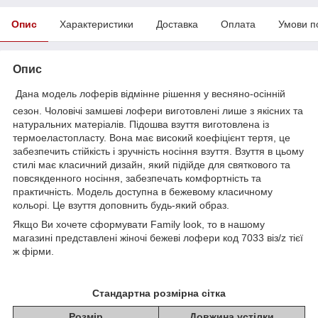
Опис
Характеристики
Доставка
Оплата
Умови п
Опис
Дана модель лоферів відмінне рішення у весняно-осінній
сезон. Чоловічі замшеві лофери виготовлені лише з якісних та
натуральних матеріалів. Підошва взуття виготовлена із
термоеластопласту. Вона має високий коефіцієнт тертя, це
забезпечить стійкість і зручність носіння взуття. Взуття в цьому
стилі має класичний дизайн, який підійде для святкового та
повсякденного носіння, забезпечать комфортність та
практичність. Модель доступна в бежевому класичному
кольорі. Це взуття доповнить будь-який образ.
Якщо Ви хочете сформувати Family look, то в нашому
магазині представлені жіночі бежеві лофери код 7033 віз/z тієї
ж фірми.
Стандартна розмірна сітка
Розмір
Довжина устілки