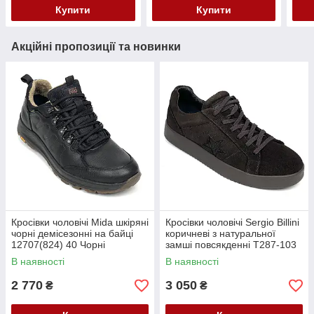
Купити
Купити
Акційні пропозиції та новинки
Кросівки чоловічі Mida шкіряні
Кросівки чоловічі Sergio Billini
чорні демісезонні на байці
коричневі з натуральної
12707(824) 40 Чорні
замші повсякденні T287-103
40 Коричневі
В наявності
В наявності
2 770
3 050
₴
₴