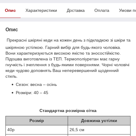
Опис
Характеристики
Доставка
Оплата
Умови п
Опис
Прекрасні шкіряні кеди на кожен день з підкладкою зі шкіри та
шкіряною устілкою. Гарний вибір для будь-якого чоловіка.
Вони характеризуються високою якістю та зносостійкістю.
Підошва виготовлена із ТЕП. Термополіуретан має гарну
гнучкість і зчеплення з будь-якими поверхнями. Чорні чоловічі
кеди чудово доповнять Ваш неперевершений щоденний
стиль.
Сезон: весна – осінь
Розміри: 40 – 45
Стандартна розмірна сітка
Розмір
Довжина устілки
40р
26,5 см