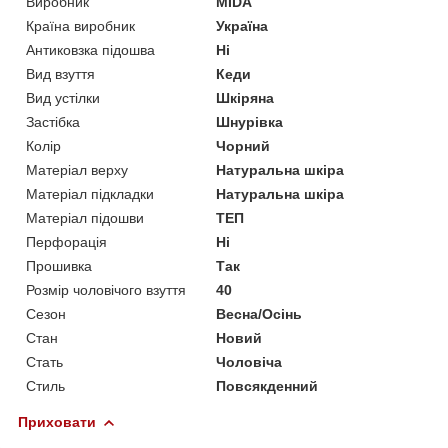
Виробник
MIDA
Країна виробник
Україна
Антиковзка підошва
Ні
Вид взуття
Кеди
Вид устілки
Шкіряна
Застібка
Шнурівка
Колір
Чорний
Матеріал верху
Натуральна шкіра
Матеріал підкладки
Натуральна шкіра
Матеріал підошви
ТЕП
Перфорація
Ні
Прошивка
Так
Розмір чоловічого взуття
40
Сезон
Весна/Осінь
Стан
Новий
Стать
Чоловіча
Стиль
Повсякденний
Приховати