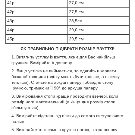
41р
27,0 см
42р
27,5 см
43р
28,5см
44р
29,0 см
45р
29,5 см
ЯК ПРАВИЛЬНО ПІДІБРАТИ РОЗМІР ВЗУТТЯ!
Витягніть устілку із взуття, яке є для Вас найбільш
зручним. Виміряйте її довжину.
Якщо устілка не виймається, то одягніть шкарпети
бажаної товщини (влітку мають бути тоньше, а в зимку -
тепліше). Станьте на аркуш паперу і обведіть стопу
ручкою, тримаючи її 90° до аркуша паперу.
Вимірювання стопи краще проводити ввечері, коли
розмір ноги максимальний (в кінця дня розмір стопи
збільшується).
Виміряйте відстань від п'ятки до самого виступаючого
пальця.
Виконайте те ж саме з другою ногою, та за основу