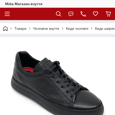
Mida Магазин взуття
Товари
Чоловіче взуття
Кеди чоловічі
Кеди шкірян