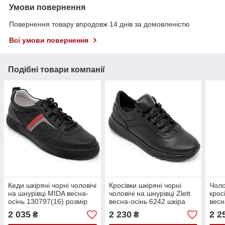
Умови повернення
Повернення товару впродовж 14 днів за домовленістю
Всі умови повернення
Подібні товари компанії
Кеди шкіряні чорні чоловічі
Кросівки шкіряні чорні
Чоло
на шнурівці MIDA весна-
чоловічі на шнурівці Zlett
крос
осінь 130797(16) розмір
весна-осінь 6242 шкіра
весн
40
чорна розмір 40
розм
2 035
2 230
2 2
₴
₴