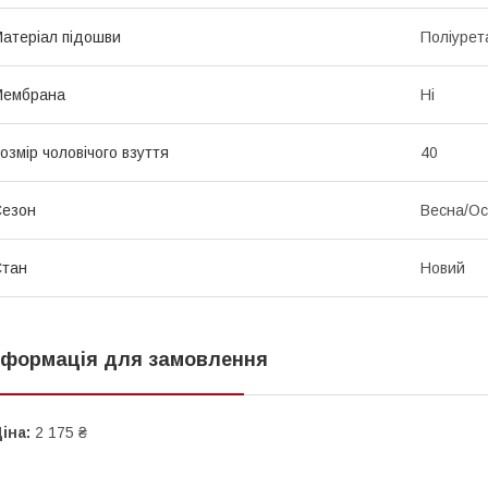
атеріал підошви
Поліурет
Мембрана
Ні
озмір чоловічого взуття
40
Сезон
Весна/Ос
Стан
Новий
нформація для замовлення
іна:
2 175 ₴