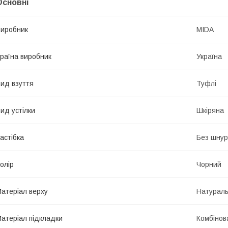
Основні
иробник
MIDA
раїна виробник
Україна
ид взуття
Туфлі
ид устілки
Шкіряна
астібка
Без шнур
олір
Чорний
атеріал верху
Натураль
атеріал підкладки
Комбінов