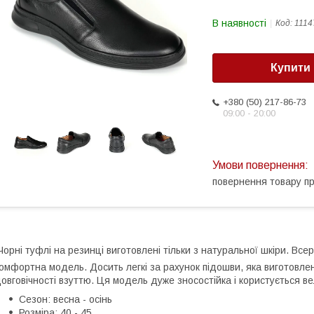
В наявності
Код:
1114
Купити
+380 (50) 217-86-73
09:00 - 20:00
повернення товару п
орні туфлі на резинці виготовлені тільки з натуральної шкіри. Всер
омфортна модель. Досить легкі за рахунок підошви, яка виготовлен
овговічності взуттю. Ця модель дуже зносостійка і користується в
Сезон: весна - осінь
Розміра: 40 - 45