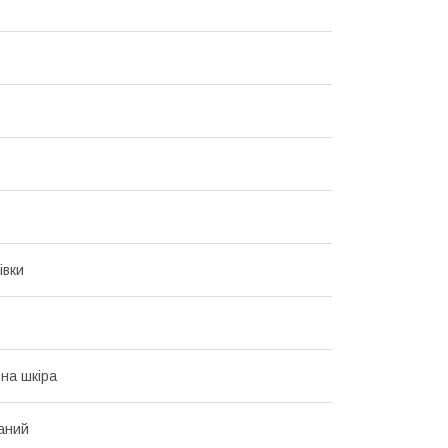
івки
на шкіра
аний