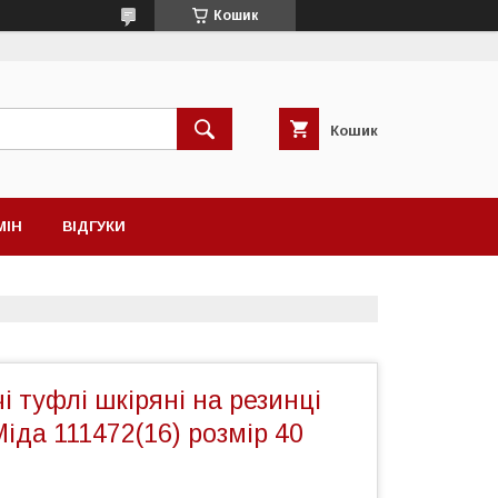
Кошик
Кошик
МІН
ВІДГУКИ
і туфлі шкіряні на резинці
Міда 111472(16) розмір 40