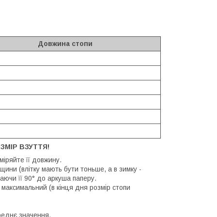
Довжина стопи
ЗМІР ВЗУТТЯ!
иміряйте її довжину.
щини (влітку мають бути тоньше, а в зимку -
аючи її 90° до аркуша паперу.
 максимальний (в кінця дня розмір стопи
реднє значення.