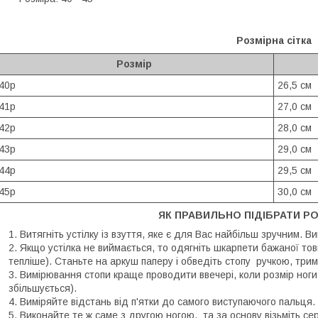
Розмірна сітка
Розмір
40р
26,5 см
41р
27,0 см
42р
28,0 см
43р
29,0 см
44р
29,5 см
45р
30,0 см
ЯК ПРАВИЛЬНО ПІДІБРАТИ РО
Витягніть устілку із взуття, яке є для Вас найбільш зручним. В
Якщо устілка не виймається, то одягніть шкарпети бажаної тов
тепліше). Станьте на аркуш паперу і обведіть стопу ручкою, трим
Вимірювання стопи краще проводити ввечері, коли розмір ноги
збільшується).
Виміряйте відстань від п'ятки до самого виступаючого пальця.
Виконайте те ж саме з другою ногою, та за основу візьміть се