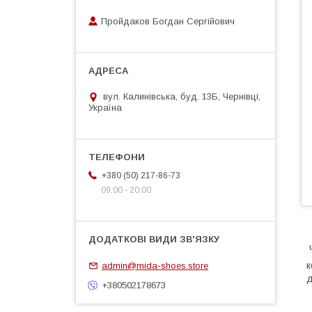
Пройдаков Богдан Сергійович
вул. Калинівська, буд. 13Б, Чернівці,
Україна
+380 (50) 217-86-73
09:00 - 20:00
Ч
к
admin@mida-shoes.store
д
+380502178673