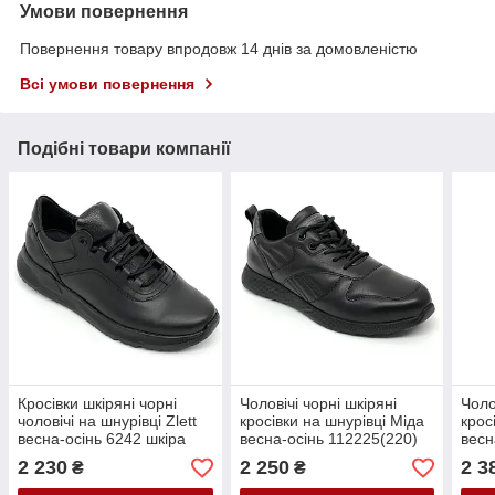
Умови повернення
Повернення товару впродовж 14 днів за домовленістю
Всі умови повернення
Подібні товари компанії
Кросівки шкіряні чорні
Чоловічі чорні шкіряні
Чоло
чоловічі на шнурівці Zlett
кросівки на шнурівці Міда
крос
весна-осінь 6242 шкіра
весна-осінь 112225(220)
весн
чорна розмір 40
розмір 40
розм
2 230
2 250
2 3
₴
₴