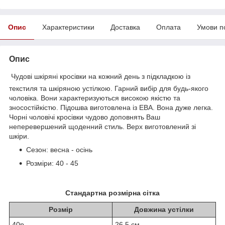
Опис
Характеристики
Доставка
Оплата
Умови п
Опис
Чудові шкіряні кросівки на кожний день з підкладкою із
текстиля та шкіряною устілкою. Гарний вибір для будь-якого
чоловіка. Вони характеризуються високою якістю та
зносостійкістю. Підошва виготовлена із ЕВА. Вона дуже легка.
Чорні чоловічі кросівки чудово доповнять Ваш
неперевершений щоденний стиль. Верх виготовлений зі
шкіри.
Сезон: весна - осінь
Розміри: 40 - 45
Стандартна розмірна сітка
Розмір
Довжина устілки
40р
26,5 см