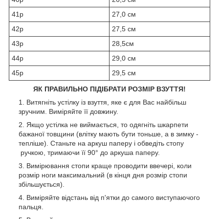
41р
27,0 см
42р
27,5 см
43р
28,5см
44р
29,0 см
45р
29,5 см
ЯК ПРАВИЛЬНО ПІДІБРАТИ РОЗМІР ВЗУТТЯ!
Витягніть устілку із взуття, яке є для Вас найбільш
зручним. Виміряйте її довжину.
Якщо устілка не виймається, то одягніть шкарпети
бажаної товщини (влітку мають бути тоньше, а в зимку -
тепліше). Станьте на аркуш паперу і обведіть стопу
ручкою, тримаючи її 90° до аркуша паперу.
Вимірювання стопи краще проводити ввечері, коли
розмір ноги максимальний (в кінця дня розмір стопи
збільшується).
Виміряйте відстань від п'ятки до самого виступаючого
пальця.