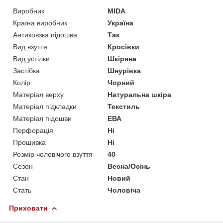
Виробник
MIDA
Країна виробник
Україна
Антиковзка підошва
Так
Вид взуття
Кросівки
Вид устілки
Шкіряна
Застібка
Шнурівка
Колір
Чорний
Матеріал верху
Натуральна шкіра
Матеріал підкладки
Текстиль
Матеріал підошви
ЕВА
Перфорація
Ні
Прошивка
Ні
Розмір чоловічого взуття
40
Сезон
Весна/Осінь
Стан
Новий
Стать
Чоловіча
Приховати